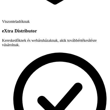
Viszonteladóknak
e
X
tra Distributor
Kereskedőknek és webáruházaknak, akik továbbértékesítésre
vásárolnak.