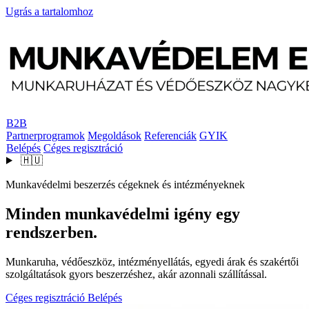
Ugrás a tartalomhoz
B2B
Partnerprogramok
Megoldások
Referenciák
GYIK
Belépés
Céges regisztráció
🇭🇺
Munkavédelmi beszerzés cégeknek és intézményeknek
Minden munkavédelmi igény egy
rendszerben.
Munkaruha, védőeszköz, intézményellátás, egyedi árak és szakértői
szolgáltatások gyors beszerzéshez, akár azonnali szállítással.
Céges regisztráció
Belépés