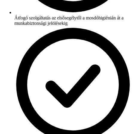
Átfogó szolgáltatás az elsősegélytől a mosdóhigiénián át a
munkabiztonsági jelölésekig