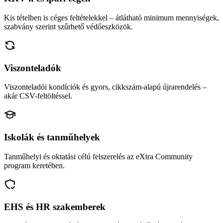
Kis tételben is céges feltételekkel – átlátható minimum mennyiségek,
szabvány szerint szűrhető védőeszközök.
Viszonteladók
Viszonteladói kondíciók és gyors, cikkszám-alapú újrarendelés –
akár CSV-feltöltéssel.
Iskolák és tanműhelyek
Tanműhelyi és oktatási célú felszerelés az eXtra Community
program keretében.
EHS és HR szakemberek