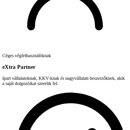
Céges végfelhasználóknak
e
X
tra Partner
Ipari vállalatoknak, KKV-knak és nagyvállalati beszerzőknek, akik
a saját dolgozóikat szerelik fel.