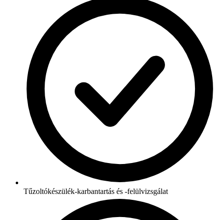
Tűzoltókészülék-karbantartás és -felülvizsgálat