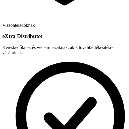
Viszonteladóknak
e
X
tra Distributor
Kereskedőknek és webáruházaknak, akik továbbértékesítésre
vásárolnak.