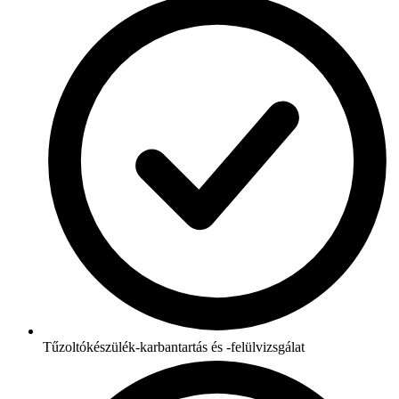
Tűzoltókészülék-karbantartás és -felülvizsgálat