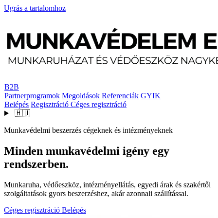
Ugrás a tartalomhoz
B2B
Partnerprogramok
Megoldások
Referenciák
GYIK
Belépés
Regisztráció
Céges regisztráció
🇭🇺
Munkavédelmi beszerzés cégeknek és intézményeknek
Minden munkavédelmi igény egy
rendszerben.
Munkaruha, védőeszköz, intézményellátás, egyedi árak és szakértői
szolgáltatások gyors beszerzéshez, akár azonnali szállítással.
Céges regisztráció
Belépés