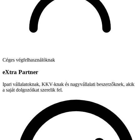
Céges végfelhasználóknak
e
X
tra Partner
Ipari vállalatoknak, KKV-knak és nagyvállalati beszerzőknek, akik
a saját dolgozóikat szerelik fel.