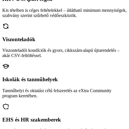
Kis tételben is céges feltételekkel – átlátható minimum mennyiségek,
szabvány szerint szűrhető védőeszközök.
Viszonteladók
Viszonteladói kondíciók és gyors, cikkszám-alapú újrarendelés –
akár CSV-feltöltéssel.
Iskolák és tanműhelyek
Tanműhelyi és oktatási célú felszerelés az eXtra Community
program keretében.
EHS és HR szakemberek