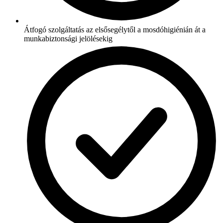
Átfogó szolgáltatás az elsősegélytől a mosdóhigiénián át a
munkabiztonsági jelölésekig