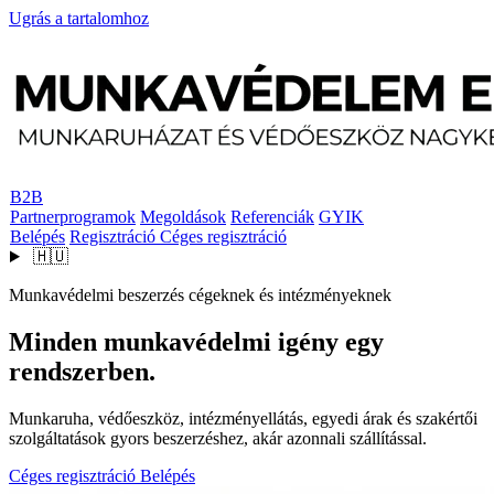
Ugrás a tartalomhoz
B2B
Partnerprogramok
Megoldások
Referenciák
GYIK
Belépés
Regisztráció
Céges regisztráció
🇭🇺
Munkavédelmi beszerzés cégeknek és intézményeknek
Minden munkavédelmi igény egy
rendszerben.
Munkaruha, védőeszköz, intézményellátás, egyedi árak és szakértői
szolgáltatások gyors beszerzéshez, akár azonnali szállítással.
Céges regisztráció
Belépés