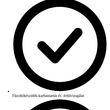
Tűzoltókészülék-karbantartás és -felülvizsgálat