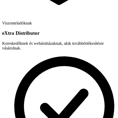
Viszonteladóknak
e
X
tra Distributor
Kereskedőknek és webáruházaknak, akik továbbértékesítésre
vásárolnak.