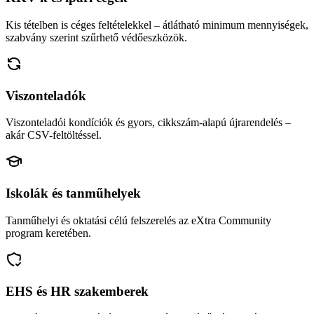
Kis tételben is céges feltételekkel – átlátható minimum mennyiségek,
szabvány szerint szűrhető védőeszközök.
Viszonteladók
Viszonteladói kondíciók és gyors, cikkszám-alapú újrarendelés –
akár CSV-feltöltéssel.
Iskolák és tanműhelyek
Tanműhelyi és oktatási célú felszerelés az eXtra Community
program keretében.
EHS és HR szakemberek