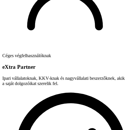
Céges végfelhasználóknak
e
X
tra Partner
Ipari vállalatoknak, KKV-knak és nagyvállalati beszerzőknek, akik
a saját dolgozóikat szerelik fel.