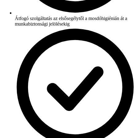
Átfogó szolgáltatás az elsősegélytől a mosdóhigiénián át a
munkabiztonsági jelölésekig