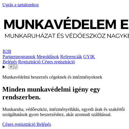
Ugrás a tartalomhoz
B2B
Partnerprogramok
Megoldások
Referenciák
GYIK
Belépés
Regisztráció
Céges regisztráció
🇭🇺
Munkavédelmi beszerzés cégeknek és intézményeknek
Minden munkavédelmi igény egy
rendszerben.
Munkaruha, védőeszköz, intézményellátás, egyedi árak és szakértői
szolgáltatások gyors beszerzéshez, akár azonnali szállítással.
Céges regisztráció
Belépés