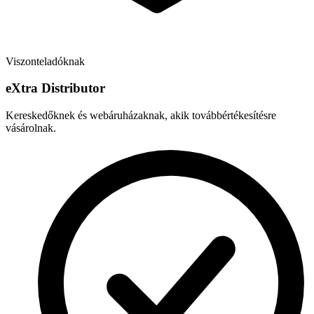
Viszonteladóknak
e
X
tra Distributor
Kereskedőknek és webáruházaknak, akik továbbértékesítésre
vásárolnak.