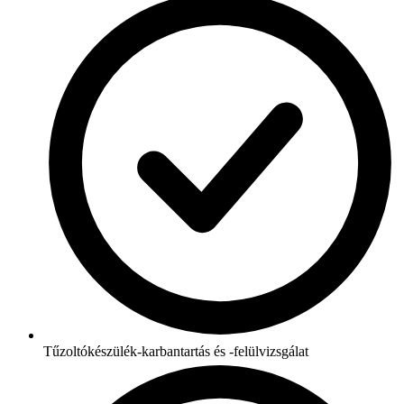
Tűzoltókészülék-karbantartás és -felülvizsgálat