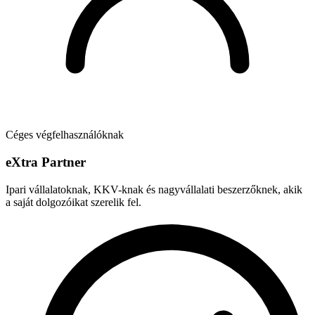
Céges végfelhasználóknak
e
X
tra Partner
Ipari vállalatoknak, KKV-knak és nagyvállalati beszerzőknek, akik
a saját dolgozóikat szerelik fel.