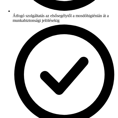
Átfogó szolgáltatás az elsősegélytől a mosdóhigiénián át a
munkabiztonsági jelölésekig