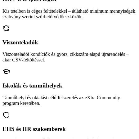
Kis tételben is céges feltételekkel – átlátható minimum mennyiségek,
szabvány szerint szűrhető védőeszközök.
Viszonteladók
Viszonteladói kondíciók és gyors, cikkszám-alapú újrarendelés –
akár CSV-feltöltéssel.
Iskolák és tanműhelyek
Tanműhelyi és oktatási célú felszerelés az eXtra Community
program keretében.
EHS és HR szakemberek