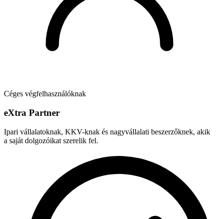
Céges végfelhasználóknak
e
X
tra Partner
Ipari vállalatoknak, KKV-knak és nagyvállalati beszerzőknek, akik
a saját dolgozóikat szerelik fel.