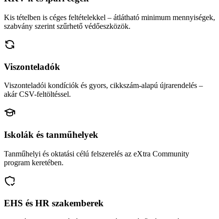
Kis tételben is céges feltételekkel – átlátható minimum mennyiségek,
szabvány szerint szűrhető védőeszközök.
Viszonteladók
Viszonteladói kondíciók és gyors, cikkszám-alapú újrarendelés –
akár CSV-feltöltéssel.
Iskolák és tanműhelyek
Tanműhelyi és oktatási célú felszerelés az eXtra Community
program keretében.
EHS és HR szakemberek