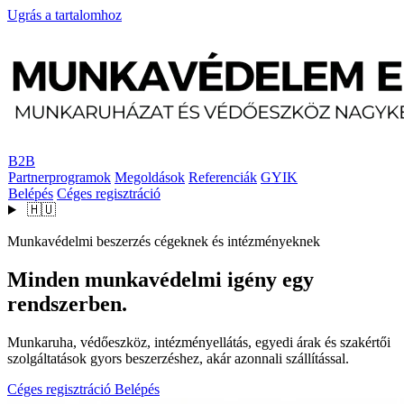
Ugrás a tartalomhoz
B2B
Partnerprogramok
Megoldások
Referenciák
GYIK
Belépés
Céges regisztráció
🇭🇺
Munkavédelmi beszerzés cégeknek és intézményeknek
Minden munkavédelmi igény egy
rendszerben.
Munkaruha, védőeszköz, intézményellátás, egyedi árak és szakértői
szolgáltatások gyors beszerzéshez, akár azonnali szállítással.
Céges regisztráció
Belépés