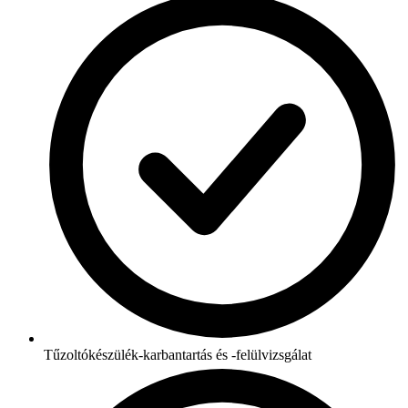
Tűzoltókészülék-karbantartás és -felülvizsgálat