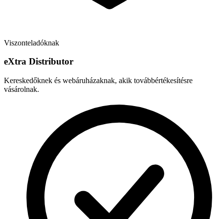
Viszonteladóknak
e
X
tra Distributor
Kereskedőknek és webáruházaknak, akik továbbértékesítésre
vásárolnak.