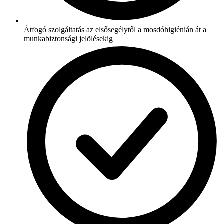
Átfogó szolgáltatás az elsősegélytől a mosdóhigiénián át a
munkabiztonsági jelölésekig