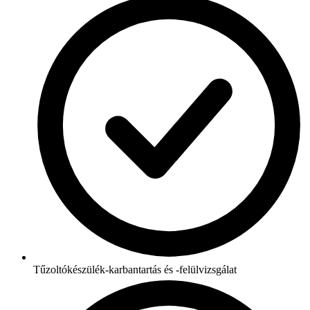
Tűzoltókészülék-karbantartás és -felülvizsgálat