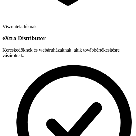
Viszonteladóknak
e
X
tra Distributor
Kereskedőknek és webáruházaknak, akik továbbértékesítésre
vásárolnak.