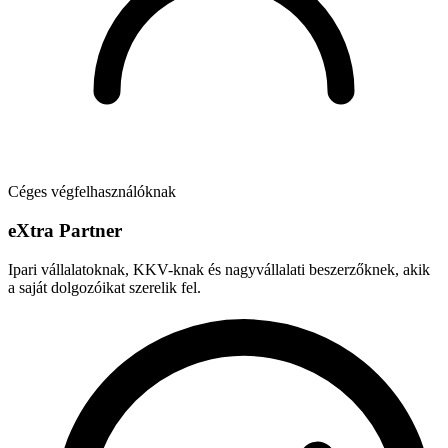
Céges végfelhasználóknak
e
X
tra Partner
Ipari vállalatoknak, KKV-knak és nagyvállalati beszerzőknek, akik
a saját dolgozóikat szerelik fel.