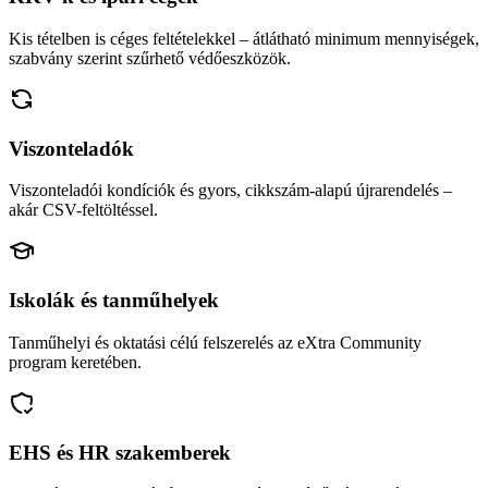
Kis tételben is céges feltételekkel – átlátható minimum mennyiségek,
szabvány szerint szűrhető védőeszközök.
Viszonteladók
Viszonteladói kondíciók és gyors, cikkszám-alapú újrarendelés –
akár CSV-feltöltéssel.
Iskolák és tanműhelyek
Tanműhelyi és oktatási célú felszerelés az eXtra Community
program keretében.
EHS és HR szakemberek