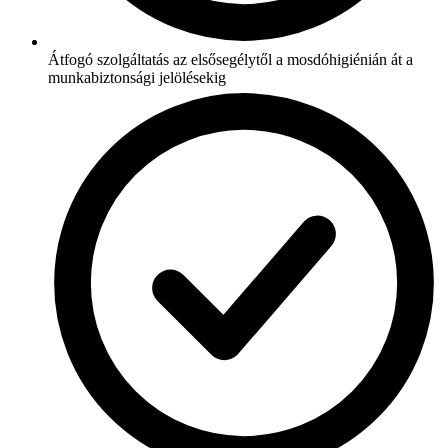
Átfogó szolgáltatás az elsősegélytől a mosdóhigiénián át a
munkabiztonsági jelölésekig