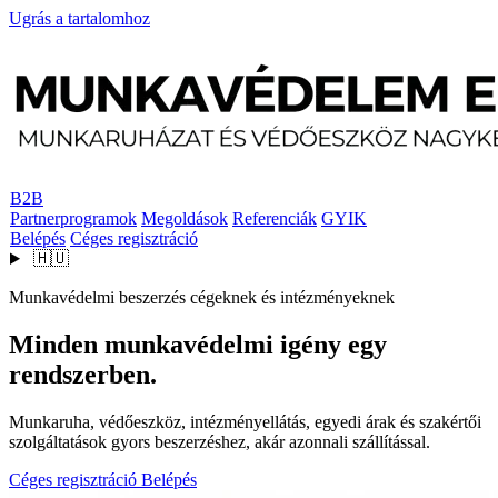
Ugrás a tartalomhoz
B2B
Partnerprogramok
Megoldások
Referenciák
GYIK
Belépés
Céges regisztráció
🇭🇺
Munkavédelmi beszerzés cégeknek és intézményeknek
Minden munkavédelmi igény egy
rendszerben.
Munkaruha, védőeszköz, intézményellátás, egyedi árak és szakértői
szolgáltatások gyors beszerzéshez, akár azonnali szállítással.
Céges regisztráció
Belépés