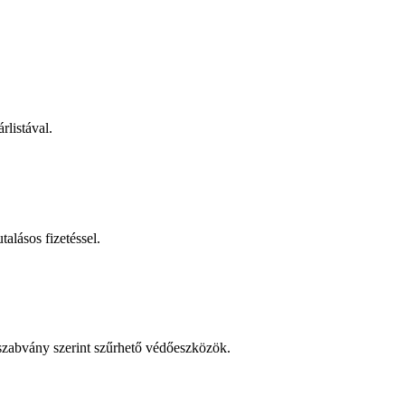
rlistával.
talásos fizetéssel.
 szabvány szerint szűrhető védőeszközök.