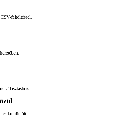
CSV-feltöltéssel.
keretében.
os választáshoz.
özül
t és kondícióit.