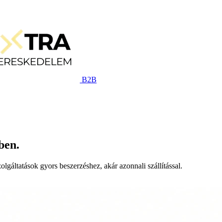
B2B
ben.
lgáltatások gyors beszerzéshez, akár azonnali szállítással.