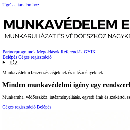
Ugrás a tartalomhoz
Partnerprogramok
Megoldások
Referenciák
GYIK
Belépés
Céges regisztráció
🇭🇺
Munkavédelmi beszerzés cégeknek és intézményeknek
Minden munkavédelmi igény egy rendszer
Munkaruha, védőeszköz, intézményellátás, egyedi árak és szakértői szo
Céges regisztráció
Belépés