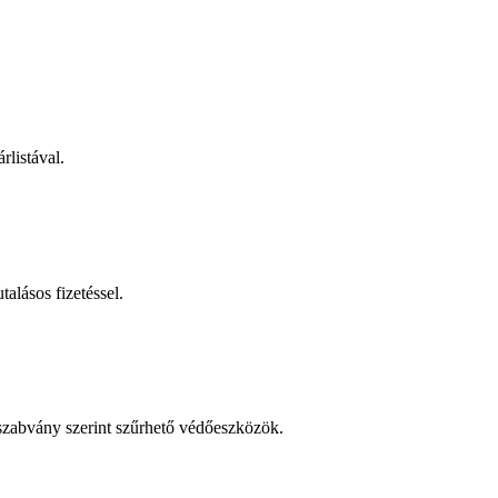
rlistával.
talásos fizetéssel.
 szabvány szerint szűrhető védőeszközök.