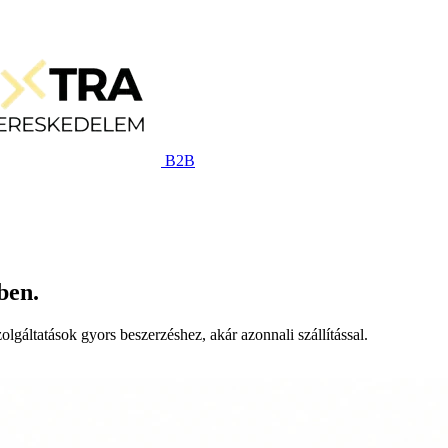
B2B
ben.
lgáltatások gyors beszerzéshez, akár azonnali szállítással.