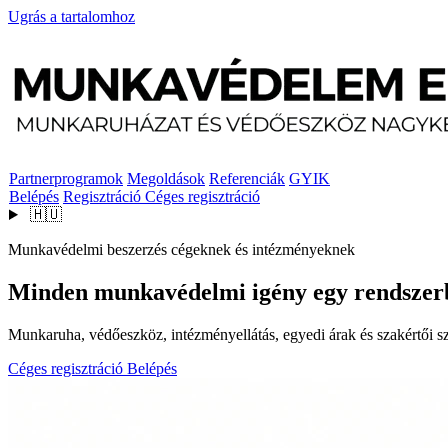
Ugrás a tartalomhoz
Partnerprogramok
Megoldások
Referenciák
GYIK
Belépés
Regisztráció
Céges regisztráció
🇭🇺
Munkavédelmi beszerzés cégeknek és intézményeknek
Minden munkavédelmi igény egy rendszer
Munkaruha, védőeszköz, intézményellátás, egyedi árak és szakértői szo
Céges regisztráció
Belépés