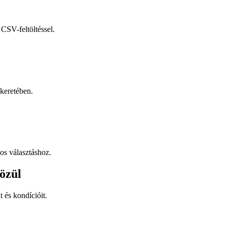
CSV-feltöltéssel.
keretében.
os választáshoz.
özül
t és kondícióit.