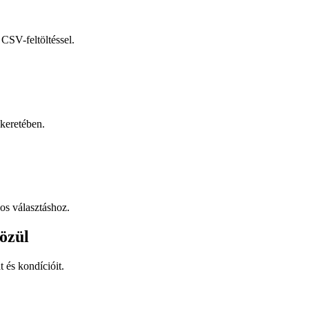
CSV-feltöltéssel.
keretében.
os választáshoz.
özül
t és kondícióit.