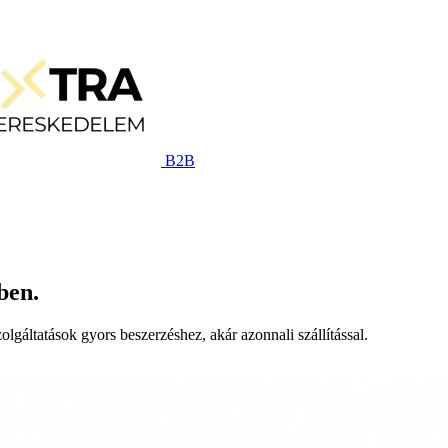
B2B
ben.
lgáltatások gyors beszerzéshez, akár azonnali szállítással.