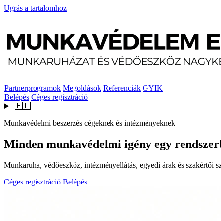
Ugrás a tartalomhoz
Partnerprogramok
Megoldások
Referenciák
GYIK
Belépés
Céges regisztráció
🇭🇺
Munkavédelmi beszerzés cégeknek és intézményeknek
Minden munkavédelmi igény egy rendszer
Munkaruha, védőeszköz, intézményellátás, egyedi árak és szakértői szo
Céges regisztráció
Belépés