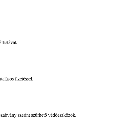
rlistával.
talásos fizetéssel.
 szabvány szerint szűrhető védőeszközök.