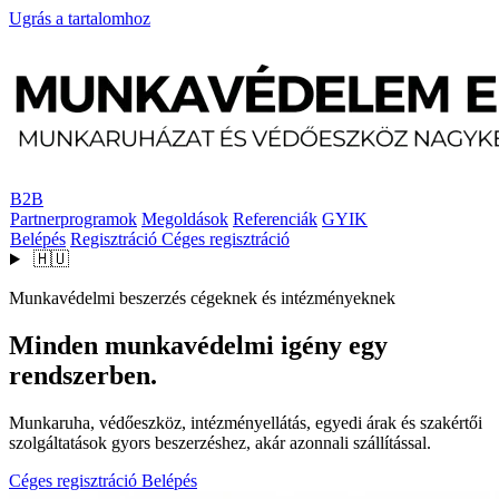
Ugrás a tartalomhoz
B2B
Partnerprogramok
Megoldások
Referenciák
GYIK
Belépés
Regisztráció
Céges regisztráció
🇭🇺
Munkavédelmi beszerzés cégeknek és intézményeknek
Minden munkavédelmi igény egy
rendszerben.
Munkaruha, védőeszköz, intézményellátás, egyedi árak és szakértői
szolgáltatások gyors beszerzéshez, akár azonnali szállítással.
Céges regisztráció
Belépés