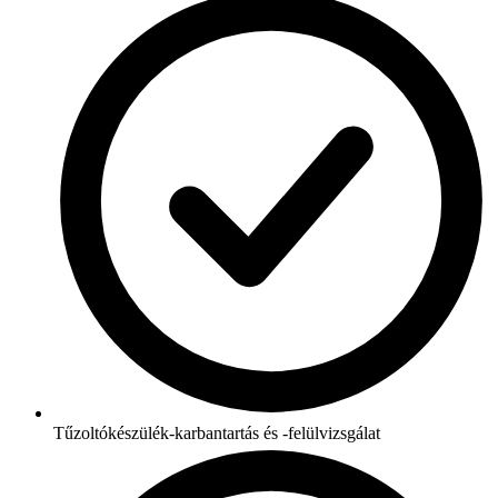
Tűzoltókészülék-karbantartás és -felülvizsgálat