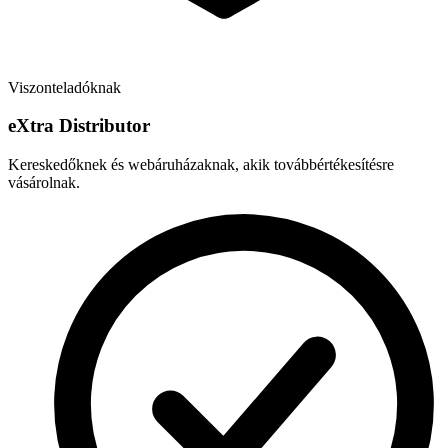
Viszonteladóknak
e
X
tra Distributor
Kereskedőknek és webáruházaknak, akik továbbértékesítésre
vásárolnak.