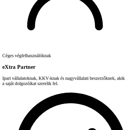
Céges végfelhasználóknak
e
X
tra Partner
Ipari vállalatoknak, KKV-knak és nagyvállalati beszerzőknek, akik
a saját dolgozóikat szerelik fel.