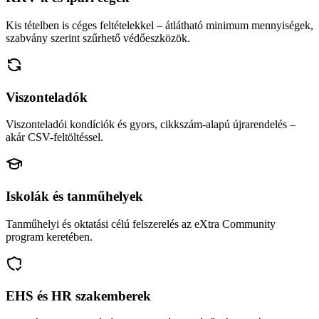
Kis tételben is céges feltételekkel – átlátható minimum mennyiségek,
szabvány szerint szűrhető védőeszközök.
Viszonteladók
Viszonteladói kondíciók és gyors, cikkszám-alapú újrarendelés –
akár CSV-feltöltéssel.
Iskolák és tanműhelyek
Tanműhelyi és oktatási célú felszerelés az eXtra Community
program keretében.
EHS és HR szakemberek