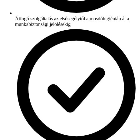
Átfogó szolgáltatás az elsősegélytől a mosdóhigiénián át a
munkabiztonsági jelölésekig