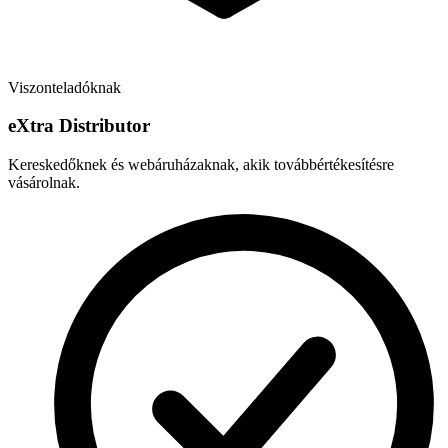
Viszonteladóknak
e
X
tra Distributor
Kereskedőknek és webáruházaknak, akik továbbértékesítésre
vásárolnak.