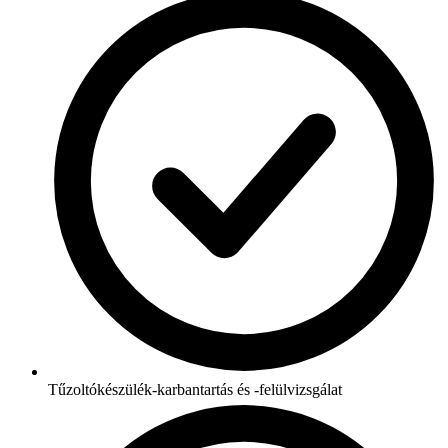
Tűzoltókészülék-karbantartás és -felülvizsgálat