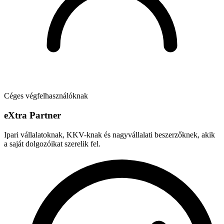
Céges végfelhasználóknak
e
X
tra Partner
Ipari vállalatoknak, KKV-knak és nagyvállalati beszerzőknek, akik
a saját dolgozóikat szerelik fel.