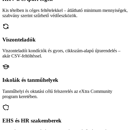
Kis tételben is céges feltételekkel – átlátható minimum mennyiségek,
szabvány szerint szűrhető védőeszközök.
Viszonteladók
Viszonteladói kondíciók és gyors, cikkszám-alapú újrarendelés –
akár CSV-feltöltéssel.
Iskolák és tanműhelyek
Tanműhelyi és oktatási célú felszerelés az eXtra Community
program keretében.
EHS és HR szakemberek