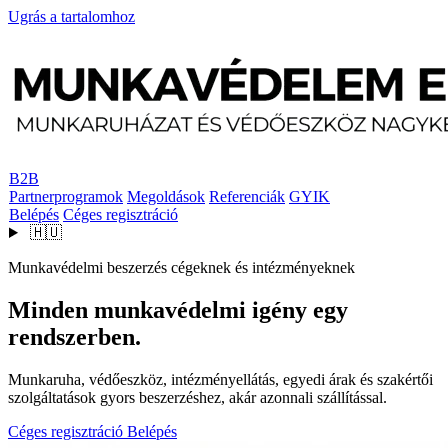
Ugrás a tartalomhoz
B2B
Partnerprogramok
Megoldások
Referenciák
GYIK
Belépés
Céges regisztráció
🇭🇺
Munkavédelmi beszerzés cégeknek és intézményeknek
Minden munkavédelmi igény egy
rendszerben.
Munkaruha, védőeszköz, intézményellátás, egyedi árak és szakértői
szolgáltatások gyors beszerzéshez, akár azonnali szállítással.
Céges regisztráció
Belépés