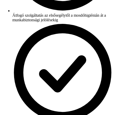
Átfogó szolgáltatás az elsősegélytől a mosdóhigiénián át a
munkabiztonsági jelölésekig