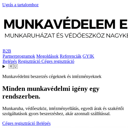
Ugrás a tartalomhoz
B2B
Partnerprogramok
Megoldások
Referenciák
GYIK
Belépés
Regisztráció
Céges regisztráció
🇭🇺
Munkavédelmi beszerzés cégeknek és intézményeknek
Minden munkavédelmi igény egy
rendszerben.
Munkaruha, védőeszköz, intézményellátás, egyedi árak és szakértői
szolgáltatások gyors beszerzéshez, akár azonnali szállítással.
Céges regisztráció
Belépés