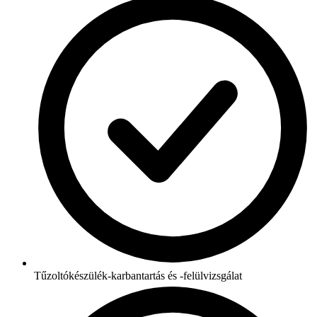
Tűzoltókészülék-karbantartás és -felülvizsgálat