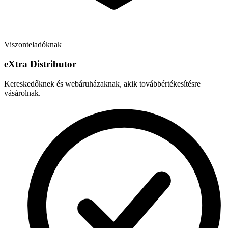
Viszonteladóknak
e
X
tra Distributor
Kereskedőknek és webáruházaknak, akik továbbértékesítésre
vásárolnak.