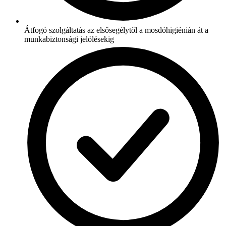
Átfogó szolgáltatás az elsősegélytől a mosdóhigiénián át a
munkabiztonsági jelölésekig