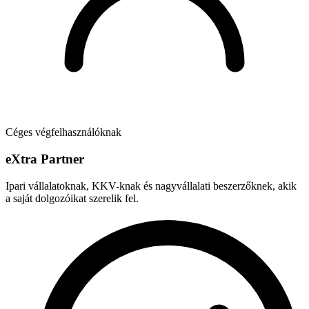
Céges végfelhasználóknak
e
X
tra Partner
Ipari vállalatoknak, KKV-knak és nagyvállalati beszerzőknek, akik
a saját dolgozóikat szerelik fel.