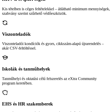
Kis tételben is céges feltételekkel – átlátható minimum mennyiségek,
szabvány szerint szűrhető védőeszközök.
Viszonteladók
Viszonteladói kondíciók és gyors, cikkszám-alapú újrarendelés –
akár CSV-feltöltéssel.
Iskolák és tanműhelyek
Tanműhelyi és oktatási célú felszerelés az eXtra Community
program keretében.
EHS és HR szakemberek