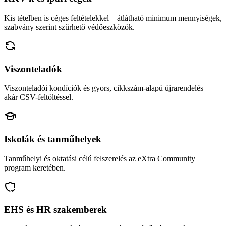
Kis tételben is céges feltételekkel – átlátható minimum mennyiségek,
szabvány szerint szűrhető védőeszközök.
Viszonteladók
Viszonteladói kondíciók és gyors, cikkszám-alapú újrarendelés –
akár CSV-feltöltéssel.
Iskolák és tanműhelyek
Tanműhelyi és oktatási célú felszerelés az eXtra Community
program keretében.
EHS és HR szakemberek