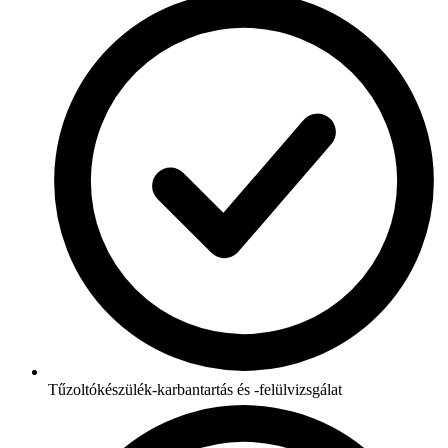
Tűzoltókészülék-karbantartás és -felülvizsgálat