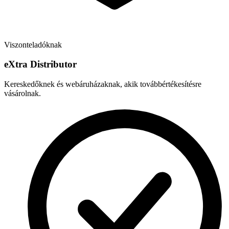
Viszonteladóknak
e
X
tra Distributor
Kereskedőknek és webáruházaknak, akik továbbértékesítésre
vásárolnak.