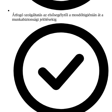
Átfogó szolgáltatás az elsősegélytől a mosdóhigiénián át a
munkabiztonsági jelölésekig