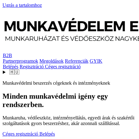
Ugrás a tartalomhoz
B2B
Partnerprogramok
Megoldások
Referenciák
GYIK
Belépés
Regisztráció
Céges regisztráció
🇭🇺
Munkavédelmi beszerzés cégeknek és intézményeknek
Minden munkavédelmi igény egy
rendszerben.
Munkaruha, védőeszköz, intézményellátás, egyedi árak és szakértői
szolgáltatások gyors beszerzéshez, akár azonnali szállítással.
Céges regisztráció
Belépés