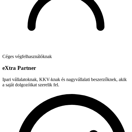
Céges végfelhasználóknak
e
X
tra Partner
Ipari vállalatoknak, KKV-knak és nagyvállalati beszerzőknek, akik
a saját dolgozóikat szerelik fel.