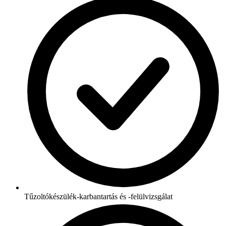
Tűzoltókészülék-karbantartás és -felülvizsgálat