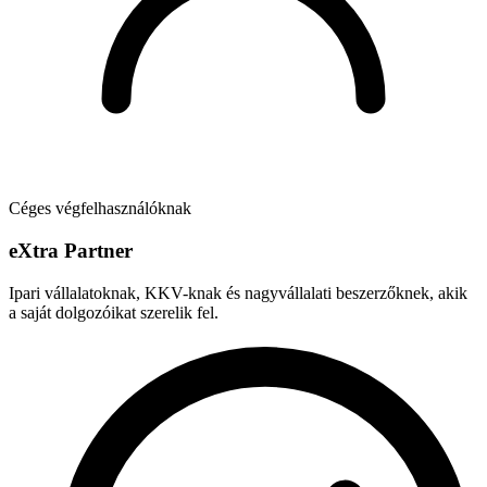
Céges végfelhasználóknak
e
X
tra Partner
Ipari vállalatoknak, KKV-knak és nagyvállalati beszerzőknek, akik
a saját dolgozóikat szerelik fel.