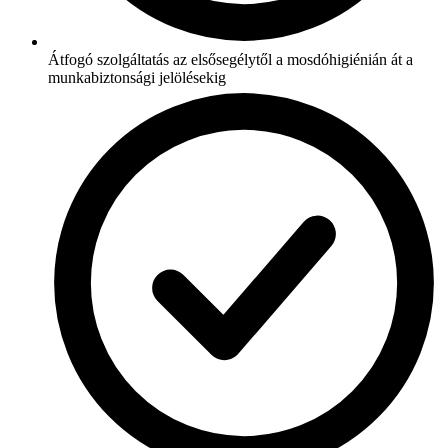
Átfogó szolgáltatás az elsősegélytől a mosdóhigiénián át a
munkabiztonsági jelölésekig