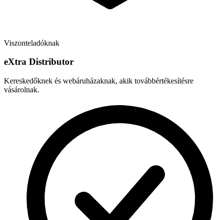
Viszonteladóknak
e
X
tra Distributor
Kereskedőknek és webáruházaknak, akik továbbértékesítésre
vásárolnak.