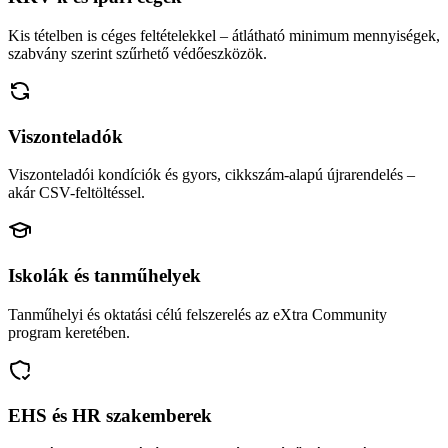
Kis tételben is céges feltételekkel – átlátható minimum mennyiségek,
szabvány szerint szűrhető védőeszközök.
Viszonteladók
Viszonteladói kondíciók és gyors, cikkszám-alapú újrarendelés –
akár CSV-feltöltéssel.
Iskolák és tanműhelyek
Tanműhelyi és oktatási célú felszerelés az eXtra Community
program keretében.
EHS és HR szakemberek