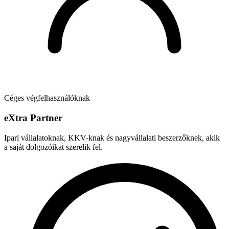
Céges végfelhasználóknak
e
X
tra Partner
Ipari vállalatoknak, KKV-knak és nagyvállalati beszerzőknek, akik
a saját dolgozóikat szerelik fel.