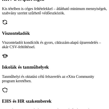
Kis tételben is céges feltételekkel – átlátható minimum mennyiségek,
szabvány szerint szűrhető védőeszközök.
Viszonteladók
Viszonteladói kondíciók és gyors, cikkszám-alapú újrarendelés –
akár CSV-feltöltéssel.
Iskolák és tanműhelyek
Tanműhelyi és oktatási célú felszerelés az eXtra Community
program keretében.
EHS és HR szakemberek