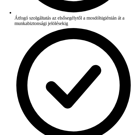
Átfogó szolgáltatás az elsősegélytől a mosdóhigiénián át a
munkabiztonsági jelölésekig