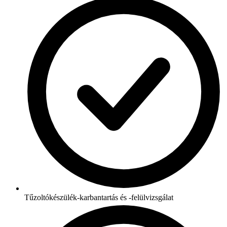
Tűzoltókészülék-karbantartás és -felülvizsgálat