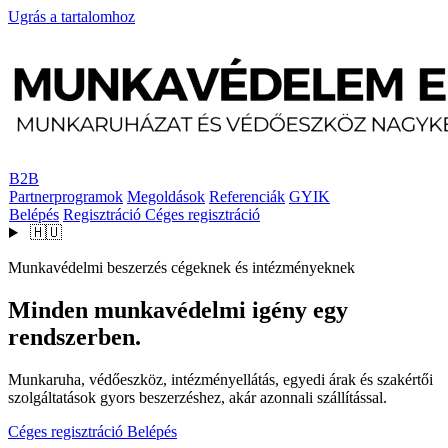
Ugrás a tartalomhoz
B2B
Partnerprogramok
Megoldások
Referenciák
GYIK
Belépés
Regisztráció
Céges regisztráció
🇭🇺
Munkavédelmi beszerzés cégeknek és intézményeknek
Minden munkavédelmi igény egy
rendszerben.
Munkaruha, védőeszköz, intézményellátás, egyedi árak és szakértői
szolgáltatások gyors beszerzéshez, akár azonnali szállítással.
Céges regisztráció
Belépés