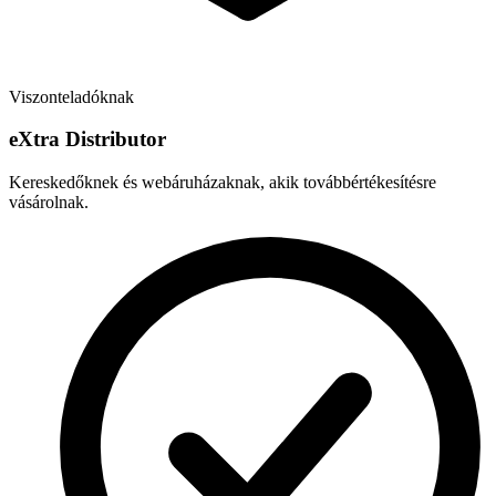
Viszonteladóknak
e
X
tra Distributor
Kereskedőknek és webáruházaknak, akik továbbértékesítésre
vásárolnak.