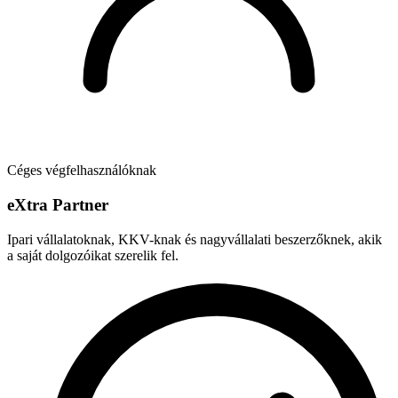
Céges végfelhasználóknak
e
X
tra Partner
Ipari vállalatoknak, KKV-knak és nagyvállalati beszerzőknek, akik
a saját dolgozóikat szerelik fel.