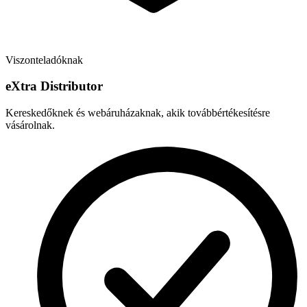
Viszonteladóknak
e
X
tra Distributor
Kereskedőknek és webáruházaknak, akik továbbértékesítésre
vásárolnak.