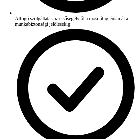
Átfogó szolgáltatás az elsősegélytől a mosdóhigiénián át a
munkabiztonsági jelölésekig