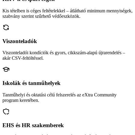
Kis tételben is céges feltételekkel – átlátható minimum mennyiségek,
szabvány szerint szűrhető védőeszközök.
Viszonteladók
Viszonteladói kondíciók és gyors, cikkszám-alapú újrarendelés –
akár CSV-feltöltéssel.
Iskolák és tanműhelyek
Tanműhelyi és oktatási célú felszerelés az eXtra Community
program keretében.
EHS és HR szakemberek