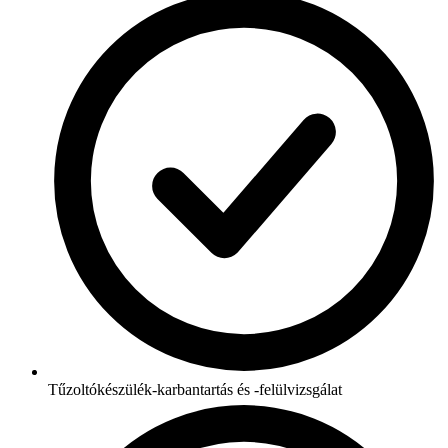
Tűzoltókészülék-karbantartás és -felülvizsgálat