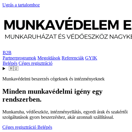
Ugrás a tartalomhoz
B2B
Partnerprogramok
Megoldások
Referenciák
GYIK
Belépés
Céges regisztráció
🇭🇺
Munkavédelmi beszerzés cégeknek és intézményeknek
Minden munkavédelmi igény egy
rendszerben.
Munkaruha, védőeszköz, intézményellátás, egyedi árak és szakértői
szolgáltatások gyors beszerzéshez, akár azonnali szállítással.
Céges regisztráció
Belépés