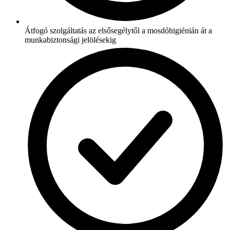
Átfogó szolgáltatás az elsősegélytől a mosdóhigiénián át a
munkabiztonsági jelölésekig