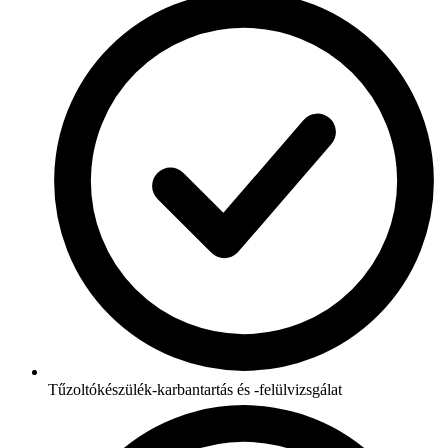
Tűzoltókészülék-karbantartás és -felülvizsgálat