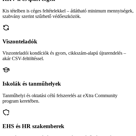
Kis tételben is céges feltételekkel – átlátható minimum mennyiségek,
szabvány szerint szűrhető védőeszközök.
Viszonteladók
Viszonteladói kondíciók és gyors, cikkszám-alapú újrarendelés –
akár CSV-feltöltéssel.
Iskolák és tanműhelyek
Tanműhelyi és oktatási célú felszerelés az eXtra Community
program keretében.
EHS és HR szakemberek