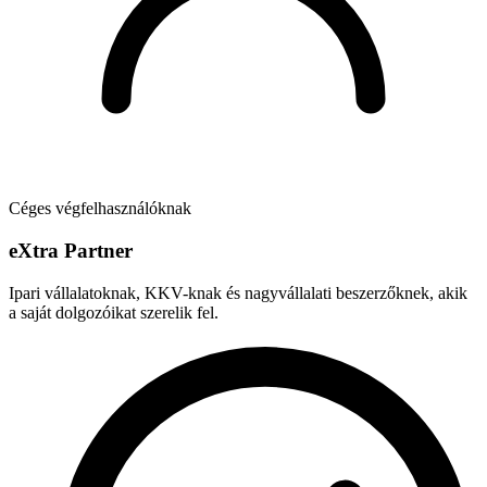
Céges végfelhasználóknak
e
X
tra Partner
Ipari vállalatoknak, KKV-knak és nagyvállalati beszerzőknek, akik
a saját dolgozóikat szerelik fel.