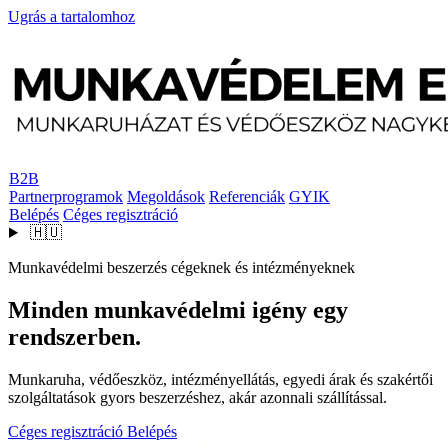
Ugrás a tartalomhoz
B2B
Partnerprogramok
Megoldások
Referenciák
GYIK
Belépés
Céges regisztráció
🇭🇺
Munkavédelmi beszerzés cégeknek és intézményeknek
Minden munkavédelmi igény egy
rendszerben.
Munkaruha, védőeszköz, intézményellátás, egyedi árak és szakértői
szolgáltatások gyors beszerzéshez, akár azonnali szállítással.
Céges regisztráció
Belépés