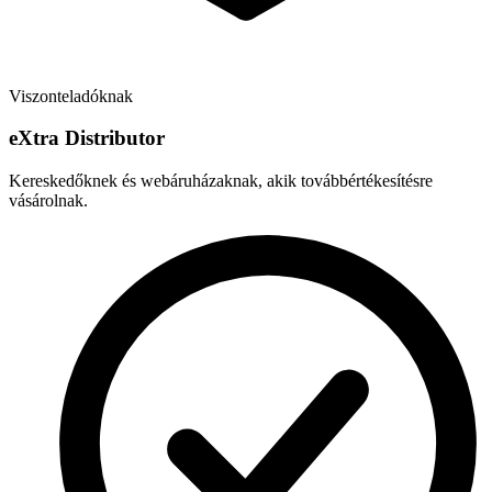
Viszonteladóknak
e
X
tra Distributor
Kereskedőknek és webáruházaknak, akik továbbértékesítésre
vásárolnak.