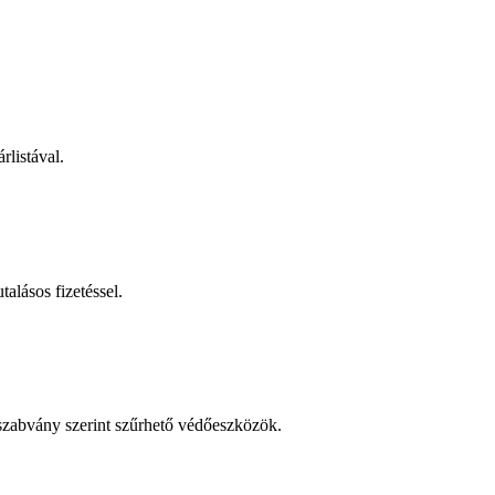
rlistával.
talásos fizetéssel.
 szabvány szerint szűrhető védőeszközök.