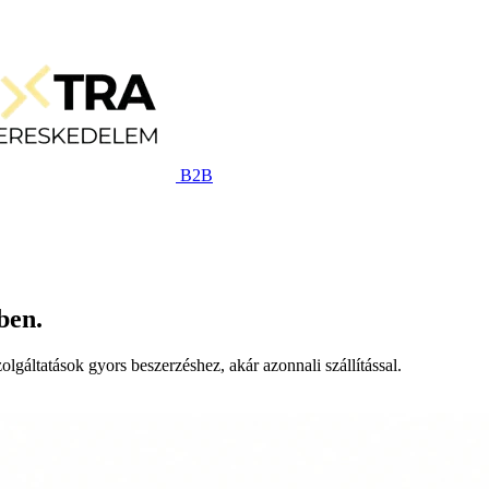
B2B
ben.
lgáltatások gyors beszerzéshez, akár azonnali szállítással.