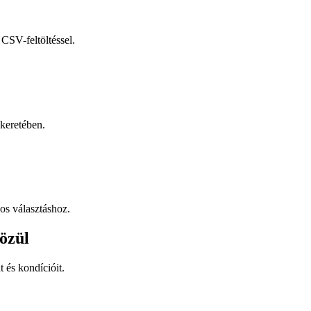
CSV-feltöltéssel.
keretében.
os választáshoz.
özül
t és kondícióit.