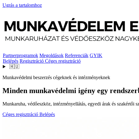
Ugrás a tartalomhoz
Partnerprogramok
Megoldások
Referenciák
GYIK
Belépés
Regisztráció
Céges regisztráció
🇭🇺
Munkavédelmi beszerzés cégeknek és intézményeknek
Minden munkavédelmi igény egy rendszer
Munkaruha, védőeszköz, intézményellátás, egyedi árak és szakértői szo
Céges regisztráció
Belépés