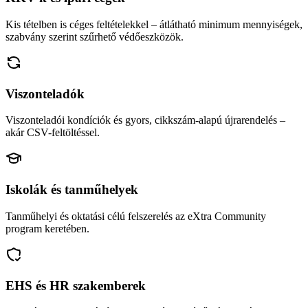
Kis tételben is céges feltételekkel – átlátható minimum mennyiségek,
szabvány szerint szűrhető védőeszközök.
Viszonteladók
Viszonteladói kondíciók és gyors, cikkszám-alapú újrarendelés –
akár CSV-feltöltéssel.
Iskolák és tanműhelyek
Tanműhelyi és oktatási célú felszerelés az eXtra Community
program keretében.
EHS és HR szakemberek