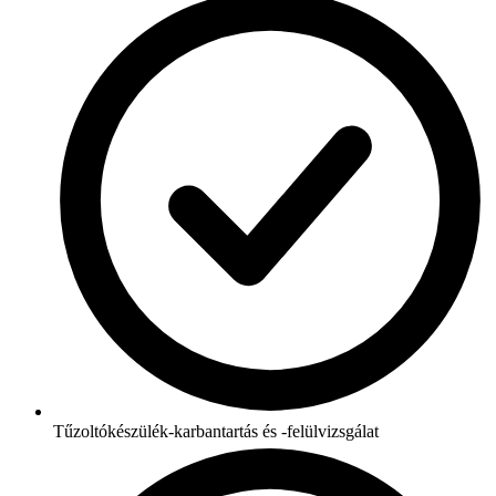
Tűzoltókészülék-karbantartás és -felülvizsgálat