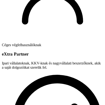
Céges végfelhasználóknak
e
X
tra Partner
Ipari vállalatoknak, KKV-knak és nagyvállalati beszerzőknek, akik
a saját dolgozóikat szerelik fel.