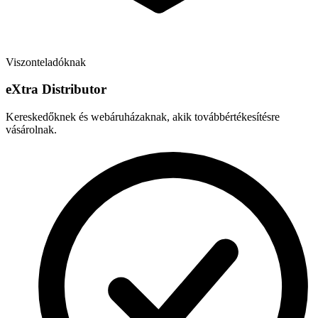
Viszonteladóknak
e
X
tra Distributor
Kereskedőknek és webáruházaknak, akik továbbértékesítésre
vásárolnak.