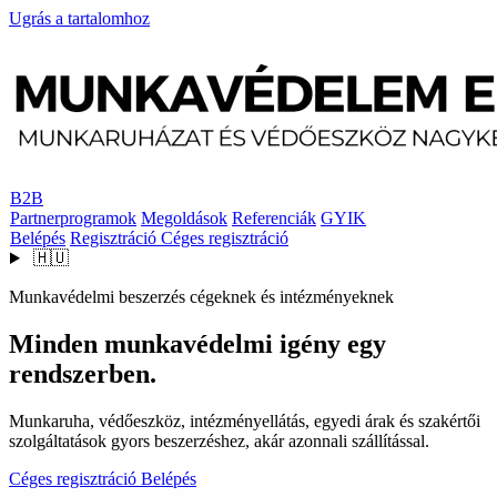
Ugrás a tartalomhoz
B2B
Partnerprogramok
Megoldások
Referenciák
GYIK
Belépés
Regisztráció
Céges regisztráció
🇭🇺
Munkavédelmi beszerzés cégeknek és intézményeknek
Minden munkavédelmi igény egy
rendszerben.
Munkaruha, védőeszköz, intézményellátás, egyedi árak és szakértői
szolgáltatások gyors beszerzéshez, akár azonnali szállítással.
Céges regisztráció
Belépés