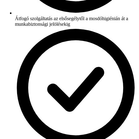
Átfogó szolgáltatás az elsősegélytől a mosdóhigiénián át a
munkabiztonsági jelölésekig