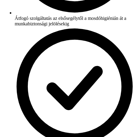
Átfogó szolgáltatás az elsősegélytől a mosdóhigiénián át a
munkabiztonsági jelölésekig