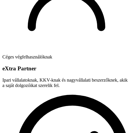
Céges végfelhasználóknak
e
X
tra Partner
Ipari vállalatoknak, KKV-knak és nagyvállalati beszerzőknek, akik
a saját dolgozóikat szerelik fel.