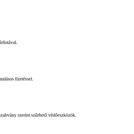
rlistával.
talásos fizetéssel.
 szabvány szerint szűrhető védőeszközök.