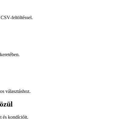
CSV-feltöltéssel.
keretében.
os választáshoz.
özül
t és kondícióit.