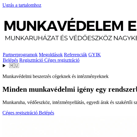
Ugrás a tartalomhoz
Partnerprogramok
Megoldások
Referenciák
GYIK
Belépés
Regisztráció
Céges regisztráció
🇭🇺
Munkavédelmi beszerzés cégeknek és intézményeknek
Minden munkavédelmi igény egy rendszer
Munkaruha, védőeszköz, intézményellátás, egyedi árak és szakértői szo
Céges regisztráció
Belépés