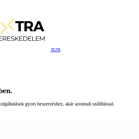
B2B
ben.
lgáltatások gyors beszerzéshez, akár azonnali szállítással.