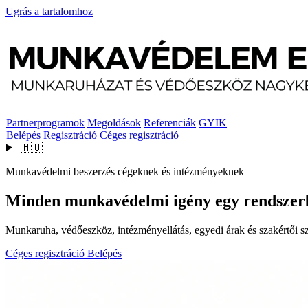
Ugrás a tartalomhoz
Partnerprogramok
Megoldások
Referenciák
GYIK
Belépés
Regisztráció
Céges regisztráció
🇭🇺
Munkavédelmi beszerzés cégeknek és intézményeknek
Minden munkavédelmi igény egy rendszer
Munkaruha, védőeszköz, intézményellátás, egyedi árak és szakértői szo
Céges regisztráció
Belépés