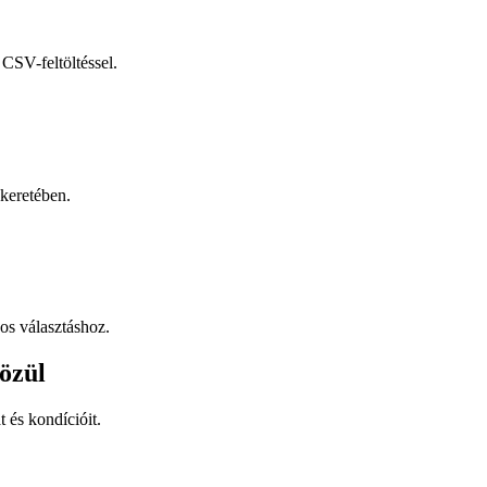
CSV-feltöltéssel.
keretében.
os választáshoz.
özül
t és kondícióit.