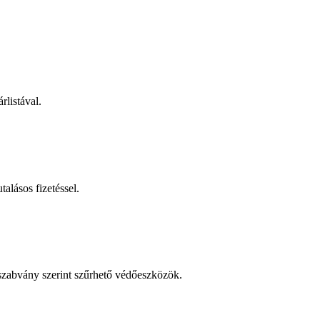
rlistával.
talásos fizetéssel.
 szabvány szerint szűrhető védőeszközök.