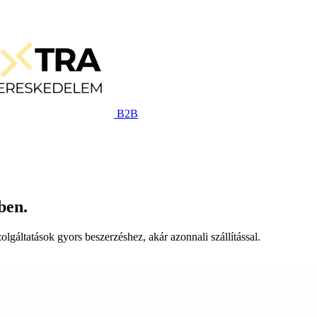
B2B
ben.
lgáltatások gyors beszerzéshez, akár azonnali szállítással.