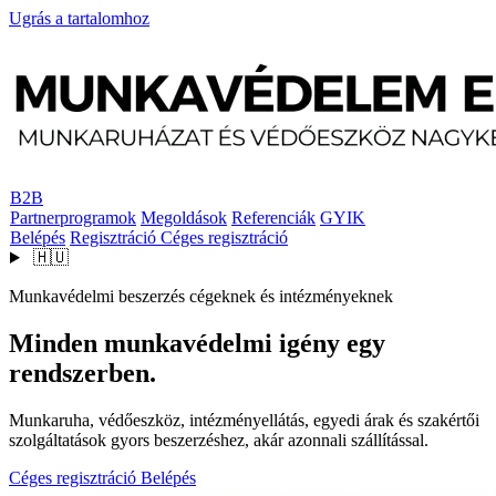
Ugrás a tartalomhoz
B2B
Partnerprogramok
Megoldások
Referenciák
GYIK
Belépés
Regisztráció
Céges regisztráció
🇭🇺
Munkavédelmi beszerzés cégeknek és intézményeknek
Minden munkavédelmi igény egy
rendszerben.
Munkaruha, védőeszköz, intézményellátás, egyedi árak és szakértői
szolgáltatások gyors beszerzéshez, akár azonnali szállítással.
Céges regisztráció
Belépés