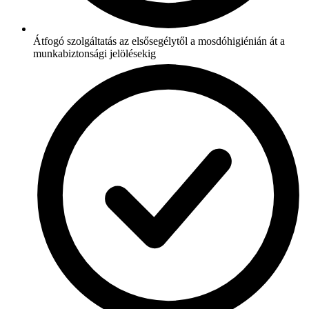
Átfogó szolgáltatás az elsősegélytől a mosdóhigiénián át a
munkabiztonsági jelölésekig