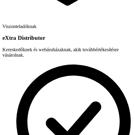
Viszonteladóknak
e
X
tra Distributor
Kereskedőknek és webáruházaknak, akik továbbértékesítésre
vásárolnak.