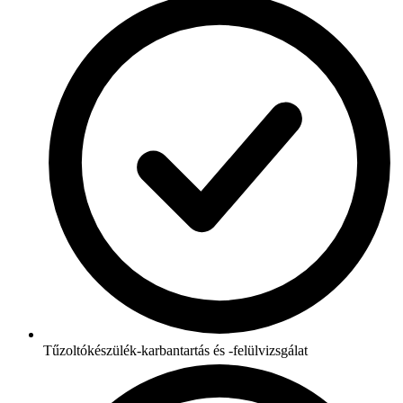
Tűzoltókészülék-karbantartás és -felülvizsgálat