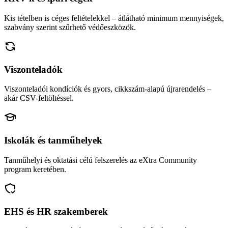
Kis tételben is céges feltételekkel – átlátható minimum mennyiségek,
szabvány szerint szűrhető védőeszközök.
Viszonteladók
Viszonteladói kondíciók és gyors, cikkszám-alapú újrarendelés –
akár CSV-feltöltéssel.
Iskolák és tanműhelyek
Tanműhelyi és oktatási célú felszerelés az eXtra Community
program keretében.
EHS és HR szakemberek