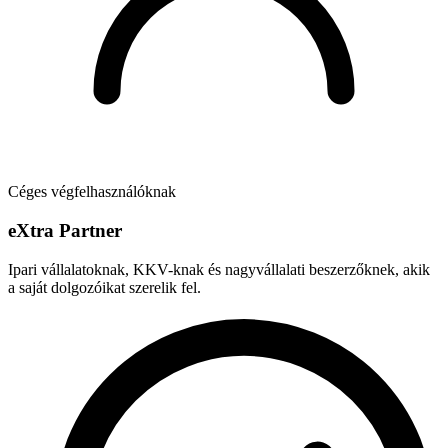
Céges végfelhasználóknak
e
X
tra Partner
Ipari vállalatoknak, KKV-knak és nagyvállalati beszerzőknek, akik
a saját dolgozóikat szerelik fel.