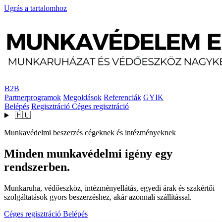
Ugrás a tartalomhoz
B2B
Partnerprogramok
Megoldások
Referenciák
GYIK
Belépés
Regisztráció
Céges regisztráció
🇭🇺
Munkavédelmi beszerzés cégeknek és intézményeknek
Minden munkavédelmi igény egy
rendszerben.
Munkaruha, védőeszköz, intézményellátás, egyedi árak és szakértői
szolgáltatások gyors beszerzéshez, akár azonnali szállítással.
Céges regisztráció
Belépés