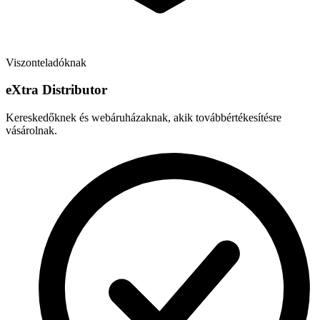
Viszonteladóknak
e
X
tra Distributor
Kereskedőknek és webáruházaknak, akik továbbértékesítésre
vásárolnak.