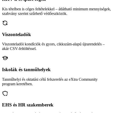
Kis tételben is céges feltételekkel – átlátható minimum mennyiségek,
szabvány szerint szűrhető védőeszközök.
Viszonteladók
Viszonteladói kondíciók és gyors, cikkszám-alapú újrarendelés –
akár CSV-feltöltéssel.
Iskolák és tanműhelyek
Tanműhelyi és oktatási célú felszerelés az eXtra Community
program keretében.
EHS és HR szakemberek