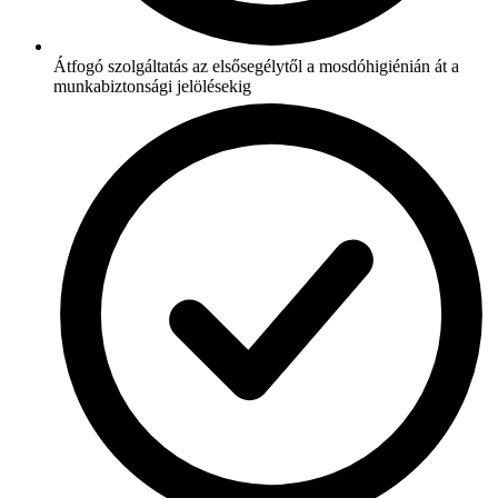
Átfogó szolgáltatás az elsősegélytől a mosdóhigiénián át a
munkabiztonsági jelölésekig