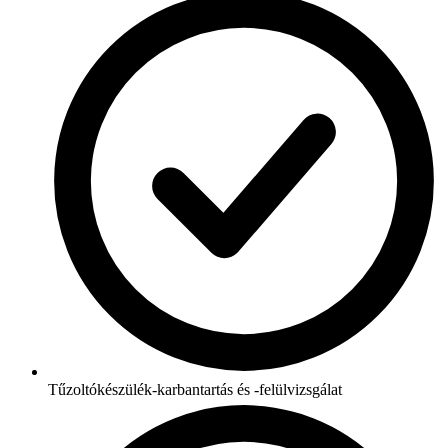
Tűzoltókészülék-karbantartás és -felülvizsgálat