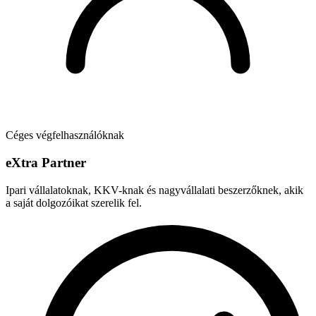
Céges végfelhasználóknak
e
X
tra Partner
Ipari vállalatoknak, KKV-knak és nagyvállalati beszerzőknek, akik
a saját dolgozóikat szerelik fel.