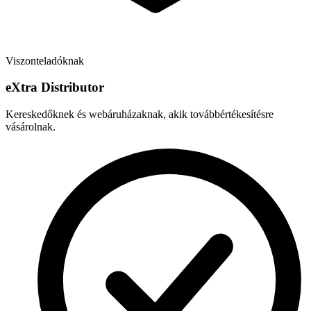
Viszonteladóknak
e
X
tra Distributor
Kereskedőknek és webáruházaknak, akik továbbértékesítésre
vásárolnak.