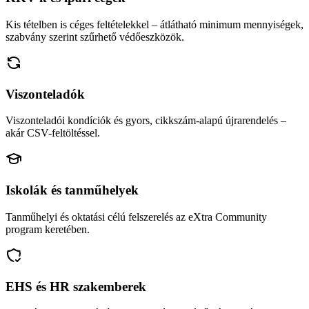
Kis tételben is céges feltételekkel – átlátható minimum mennyiségek,
szabvány szerint szűrhető védőeszközök.
Viszonteladók
Viszonteladói kondíciók és gyors, cikkszám-alapú újrarendelés –
akár CSV-feltöltéssel.
Iskolák és tanműhelyek
Tanműhelyi és oktatási célú felszerelés az eXtra Community
program keretében.
EHS és HR szakemberek