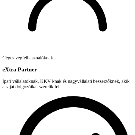
Céges végfelhasználóknak
e
X
tra Partner
Ipari vállalatoknak, KKV-knak és nagyvállalati beszerzőknek, akik
a saját dolgozóikat szerelik fel.