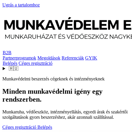
Ugrás a tartalomhoz
B2B
Partnerprogramok
Megoldások
Referenciák
GYIK
Belépés
Céges regisztráció
🇭🇺
Munkavédelmi beszerzés cégeknek és intézményeknek
Minden munkavédelmi igény egy
rendszerben.
Munkaruha, védőeszköz, intézményellátás, egyedi árak és szakértői
szolgáltatások gyors beszerzéshez, akár azonnali szállítással.
Céges regisztráció
Belépés