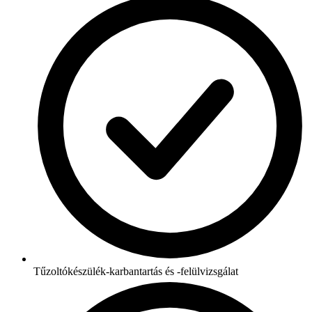
Tűzoltókészülék-karbantartás és -felülvizsgálat