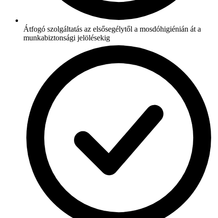
Átfogó szolgáltatás az elsősegélytől a mosdóhigiénián át a
munkabiztonsági jelölésekig