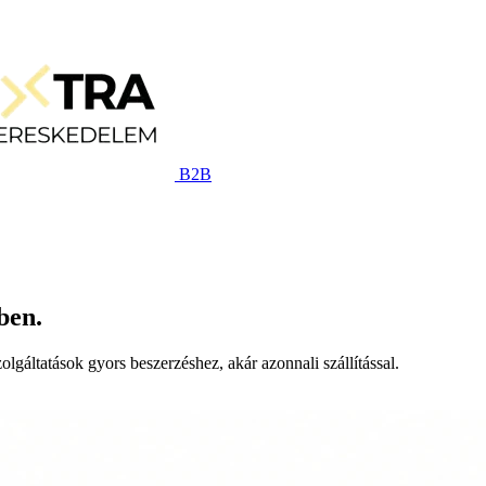
B2B
ben.
lgáltatások gyors beszerzéshez, akár azonnali szállítással.