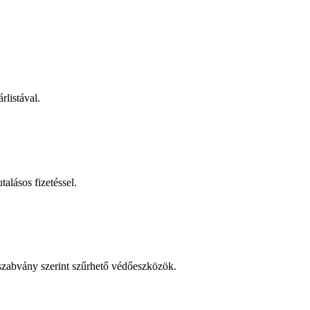
rlistával.
talásos fizetéssel.
 szabvány szerint szűrhető védőeszközök.