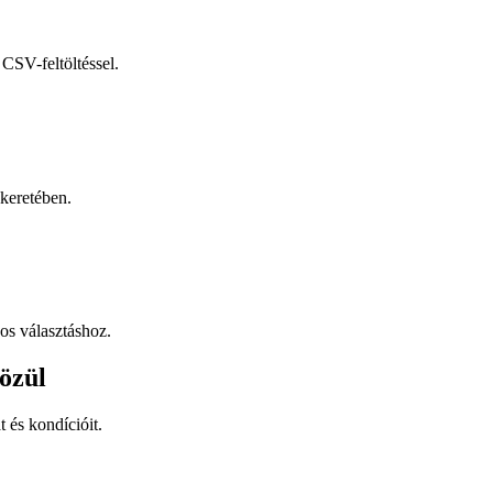
CSV-feltöltéssel.
keretében.
os választáshoz.
özül
t és kondícióit.