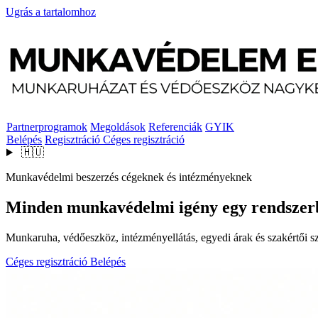
Ugrás a tartalomhoz
Partnerprogramok
Megoldások
Referenciák
GYIK
Belépés
Regisztráció
Céges regisztráció
🇭🇺
Munkavédelmi beszerzés cégeknek és intézményeknek
Minden munkavédelmi igény egy rendszer
Munkaruha, védőeszköz, intézményellátás, egyedi árak és szakértői szo
Céges regisztráció
Belépés