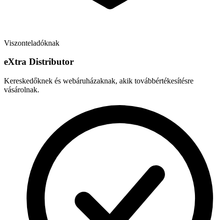
Viszonteladóknak
e
X
tra Distributor
Kereskedőknek és webáruházaknak, akik továbbértékesítésre
vásárolnak.