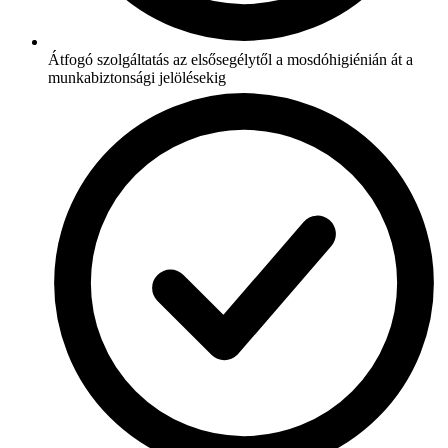
Átfogó szolgáltatás az elsősegélytől a mosdóhigiénián át a
munkabiztonsági jelölésekig