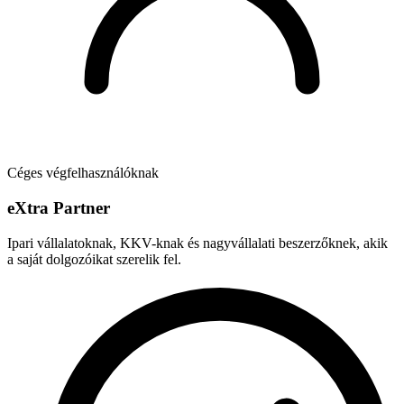
Céges végfelhasználóknak
e
X
tra Partner
Ipari vállalatoknak, KKV-knak és nagyvállalati beszerzőknek, akik
a saját dolgozóikat szerelik fel.