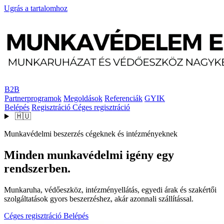
Ugrás a tartalomhoz
B2B
Partnerprogramok
Megoldások
Referenciák
GYIK
Belépés
Regisztráció
Céges regisztráció
🇭🇺
Munkavédelmi beszerzés cégeknek és intézményeknek
Minden munkavédelmi igény egy
rendszerben.
Munkaruha, védőeszköz, intézményellátás, egyedi árak és szakértői
szolgáltatások gyors beszerzéshez, akár azonnali szállítással.
Céges regisztráció
Belépés