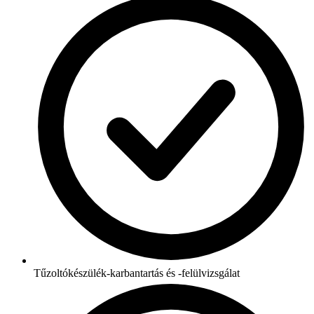
Tűzoltókészülék-karbantartás és -felülvizsgálat