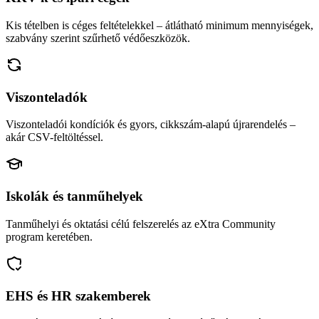
Kis tételben is céges feltételekkel – átlátható minimum mennyiségek,
szabvány szerint szűrhető védőeszközök.
Viszonteladók
Viszonteladói kondíciók és gyors, cikkszám-alapú újrarendelés –
akár CSV-feltöltéssel.
Iskolák és tanműhelyek
Tanműhelyi és oktatási célú felszerelés az eXtra Community
program keretében.
EHS és HR szakemberek