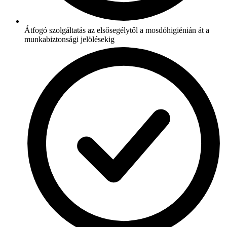
Átfogó szolgáltatás az elsősegélytől a mosdóhigiénián át a
munkabiztonsági jelölésekig