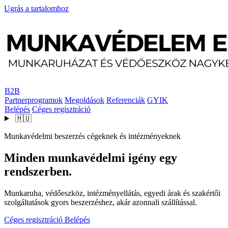
Ugrás a tartalomhoz
B2B
Partnerprogramok
Megoldások
Referenciák
GYIK
Belépés
Céges regisztráció
🇭🇺
Munkavédelmi beszerzés cégeknek és intézményeknek
Minden munkavédelmi igény egy
rendszerben.
Munkaruha, védőeszköz, intézményellátás, egyedi árak és szakértői
szolgáltatások gyors beszerzéshez, akár azonnali szállítással.
Céges regisztráció
Belépés