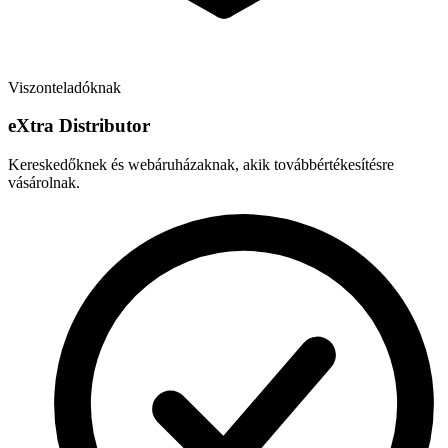
Viszonteladóknak
e
X
tra Distributor
Kereskedőknek és webáruházaknak, akik továbbértékesítésre
vásárolnak.