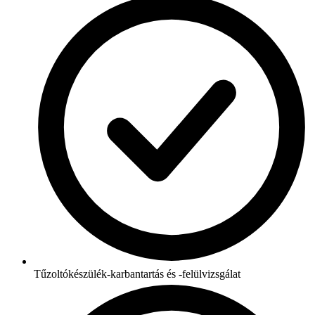
Tűzoltókészülék-karbantartás és -felülvizsgálat