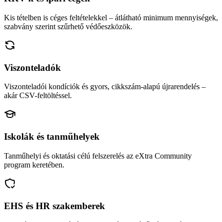
Kis tételben is céges feltételekkel – átlátható minimum mennyiségek,
szabvány szerint szűrhető védőeszközök.
Viszonteladók
Viszonteladói kondíciók és gyors, cikkszám-alapú újrarendelés –
akár CSV-feltöltéssel.
Iskolák és tanműhelyek
Tanműhelyi és oktatási célú felszerelés az eXtra Community
program keretében.
EHS és HR szakemberek