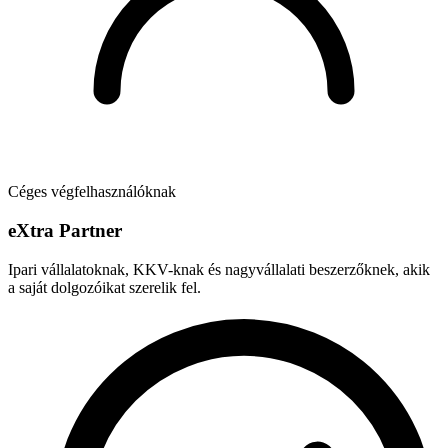
Céges végfelhasználóknak
e
X
tra Partner
Ipari vállalatoknak, KKV-knak és nagyvállalati beszerzőknek, akik
a saját dolgozóikat szerelik fel.