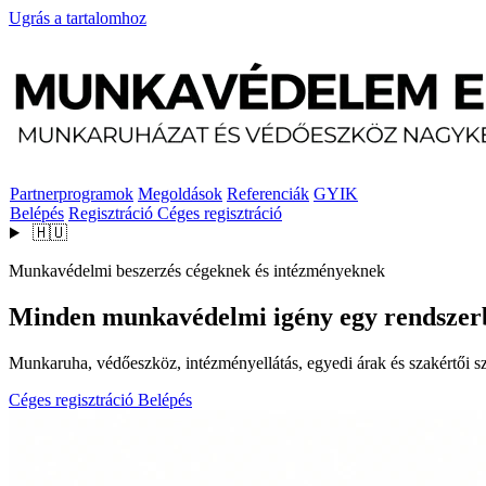
Ugrás a tartalomhoz
Partnerprogramok
Megoldások
Referenciák
GYIK
Belépés
Regisztráció
Céges regisztráció
🇭🇺
Munkavédelmi beszerzés cégeknek és intézményeknek
Minden munkavédelmi igény egy rendszer
Munkaruha, védőeszköz, intézményellátás, egyedi árak és szakértői szo
Céges regisztráció
Belépés