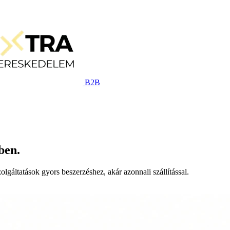
B2B
ben.
lgáltatások gyors beszerzéshez, akár azonnali szállítással.