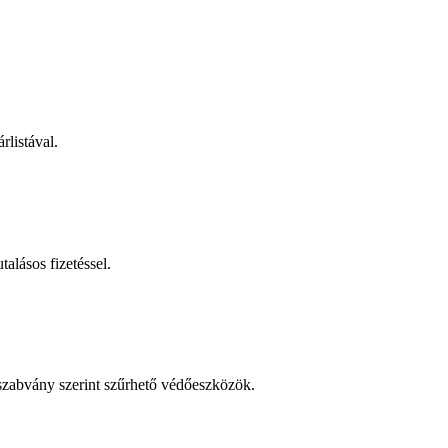
rlistával.
talásos fizetéssel.
 szabvány szerint szűrhető védőeszközök.