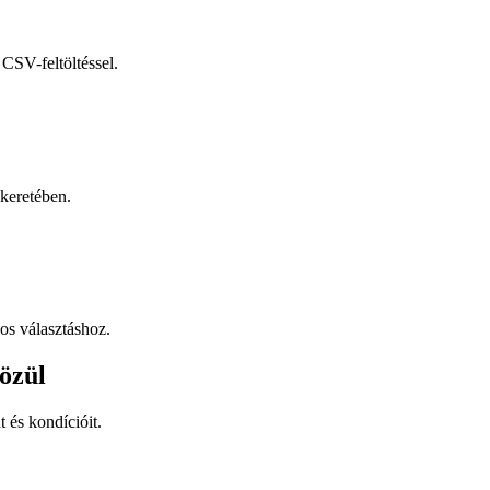
CSV-feltöltéssel.
keretében.
os választáshoz.
özül
t és kondícióit.