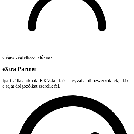
Céges végfelhasználóknak
e
X
tra Partner
Ipari vállalatoknak, KKV-knak és nagyvállalati beszerzőknek, akik
a saját dolgozóikat szerelik fel.