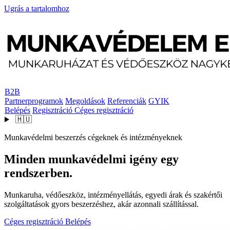
Ugrás a tartalomhoz
B2B
Partnerprogramok
Megoldások
Referenciák
GYIK
Belépés
Regisztráció
Céges regisztráció
🇭🇺
Munkavédelmi beszerzés cégeknek és intézményeknek
Minden munkavédelmi igény egy
rendszerben.
Munkaruha, védőeszköz, intézményellátás, egyedi árak és szakértői
szolgáltatások gyors beszerzéshez, akár azonnali szállítással.
Céges regisztráció
Belépés