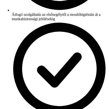
Átfogó szolgáltatás az elsősegélytől a mosdóhigiénián át a
munkabiztonsági jelölésekig