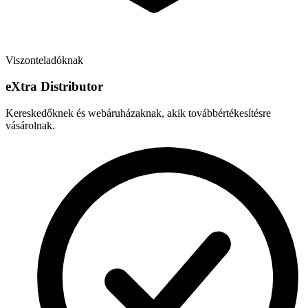
Viszonteladóknak
e
X
tra Distributor
Kereskedőknek és webáruházaknak, akik továbbértékesítésre
vásárolnak.