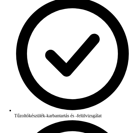
Tűzoltókészülék-karbantartás és -felülvizsgálat