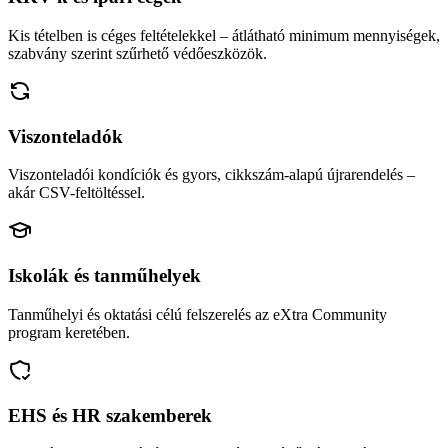
Kis tételben is céges feltételekkel – átlátható minimum mennyiségek,
szabvány szerint szűrhető védőeszközök.
Viszonteladók
Viszonteladói kondíciók és gyors, cikkszám-alapú újrarendelés –
akár CSV-feltöltéssel.
Iskolák és tanműhelyek
Tanműhelyi és oktatási célú felszerelés az eXtra Community
program keretében.
EHS és HR szakemberek