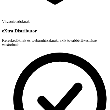
Viszonteladóknak
e
X
tra Distributor
Kereskedőknek és webáruházaknak, akik továbbértékesítésre
vásárolnak.