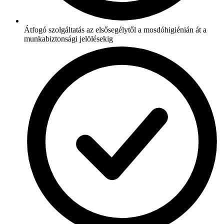
Átfogó szolgáltatás az elsősegélytől a mosdóhigiénián át a
munkabiztonsági jelölésekig