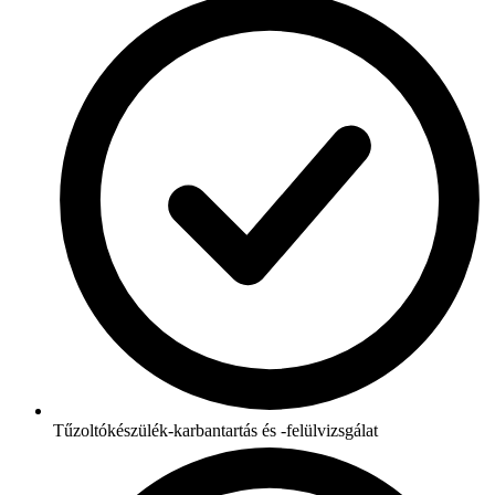
Tűzoltókészülék-karbantartás és -felülvizsgálat