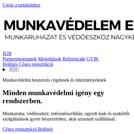
Ugrás a tartalomhoz
B2B
Partnerprogramok
Megoldások
Referenciák
GYIK
Belépés
Céges regisztráció
🇭🇺
Munkavédelmi beszerzés cégeknek és intézményeknek
Minden munkavédelmi igény egy
rendszerben.
Munkaruha, védőeszköz, intézményellátás, egyedi árak és szakértői
szolgáltatások gyors beszerzéshez, akár azonnali szállítással.
Céges regisztráció
Belépés