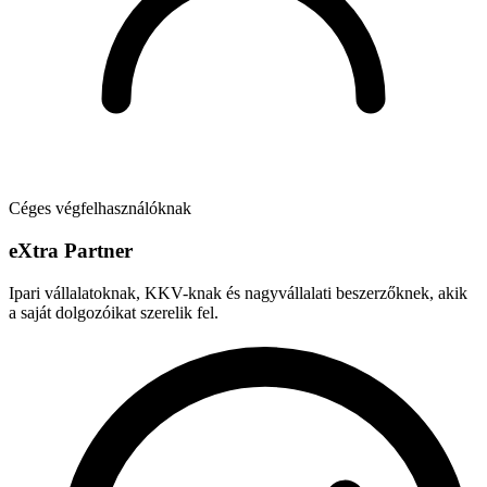
Céges végfelhasználóknak
e
X
tra Partner
Ipari vállalatoknak, KKV-knak és nagyvállalati beszerzőknek, akik
a saját dolgozóikat szerelik fel.