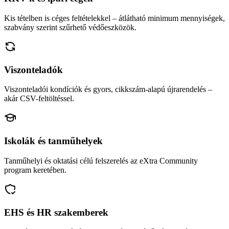
Kis tételben is céges feltételekkel – átlátható minimum mennyiségek,
szabvány szerint szűrhető védőeszközök.
Viszonteladók
Viszonteladói kondíciók és gyors, cikkszám-alapú újrarendelés –
akár CSV-feltöltéssel.
Iskolák és tanműhelyek
Tanműhelyi és oktatási célú felszerelés az eXtra Community
program keretében.
EHS és HR szakemberek