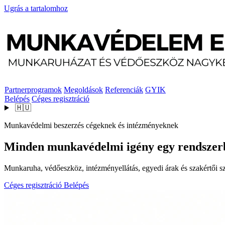
Ugrás a tartalomhoz
Partnerprogramok
Megoldások
Referenciák
GYIK
Belépés
Céges regisztráció
🇭🇺
Munkavédelmi beszerzés cégeknek és intézményeknek
Minden munkavédelmi igény egy rendszer
Munkaruha, védőeszköz, intézményellátás, egyedi árak és szakértői szo
Céges regisztráció
Belépés