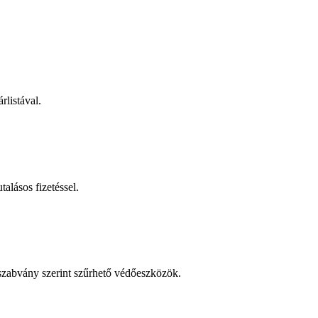
rlistával.
talásos fizetéssel.
 szabvány szerint szűrhető védőeszközök.