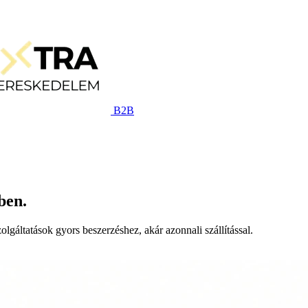
B2B
ben.
lgáltatások gyors beszerzéshez, akár azonnali szállítással.