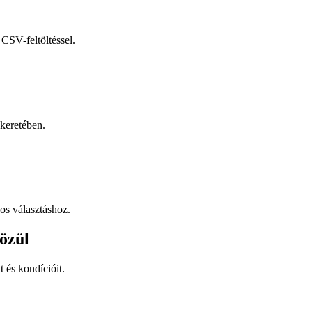
CSV-feltöltéssel.
keretében.
os választáshoz.
özül
t és kondícióit.