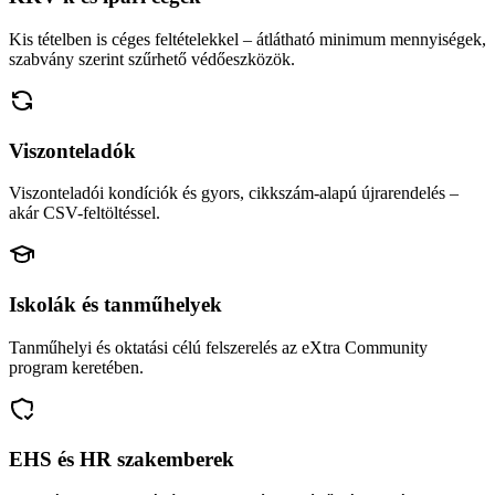
Kis tételben is céges feltételekkel – átlátható minimum mennyiségek,
szabvány szerint szűrhető védőeszközök.
Viszonteladók
Viszonteladói kondíciók és gyors, cikkszám-alapú újrarendelés –
akár CSV-feltöltéssel.
Iskolák és tanműhelyek
Tanműhelyi és oktatási célú felszerelés az eXtra Community
program keretében.
EHS és HR szakemberek