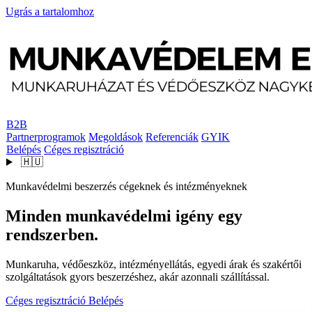
Ugrás a tartalomhoz
B2B
Partnerprogramok
Megoldások
Referenciák
GYIK
Belépés
Céges regisztráció
🇭🇺
Munkavédelmi beszerzés cégeknek és intézményeknek
Minden munkavédelmi igény egy
rendszerben.
Munkaruha, védőeszköz, intézményellátás, egyedi árak és szakértői
szolgáltatások gyors beszerzéshez, akár azonnali szállítással.
Céges regisztráció
Belépés