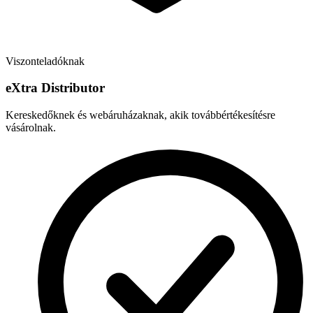
Viszonteladóknak
e
X
tra Distributor
Kereskedőknek és webáruházaknak, akik továbbértékesítésre
vásárolnak.