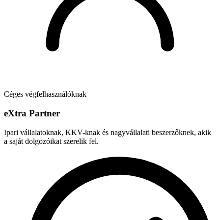
Céges végfelhasználóknak
e
X
tra Partner
Ipari vállalatoknak, KKV-knak és nagyvállalati beszerzőknek, akik
a saját dolgozóikat szerelik fel.