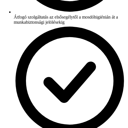
Átfogó szolgáltatás az elsősegélytől a mosdóhigiénián át a
munkabiztonsági jelölésekig