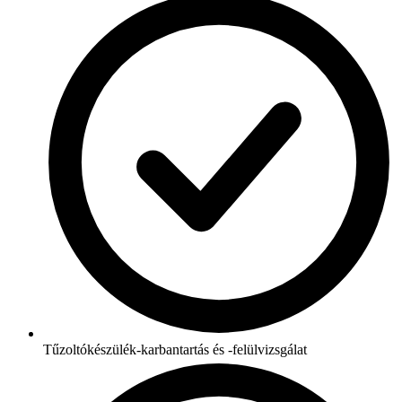
Tűzoltókészülék-karbantartás és -felülvizsgálat