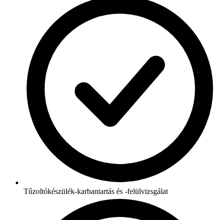
Tűzoltókészülék-karbantartás és -felülvizsgálat