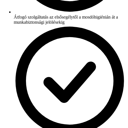
Átfogó szolgáltatás az elsősegélytől a mosdóhigiénián át a
munkabiztonsági jelölésekig