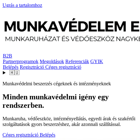
Ugrás a tartalomhoz
B2B
Partnerprogramok
Megoldások
Referenciák
GYIK
Belépés
Regisztráció
Céges regisztráció
🇭🇺
Munkavédelmi beszerzés cégeknek és intézményeknek
Minden munkavédelmi igény egy
rendszerben.
Munkaruha, védőeszköz, intézményellátás, egyedi árak és szakértői
szolgáltatások gyors beszerzéshez, akár azonnali szállítással.
Céges regisztráció
Belépés