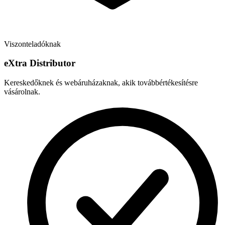
Viszonteladóknak
e
X
tra Distributor
Kereskedőknek és webáruházaknak, akik továbbértékesítésre
vásárolnak.