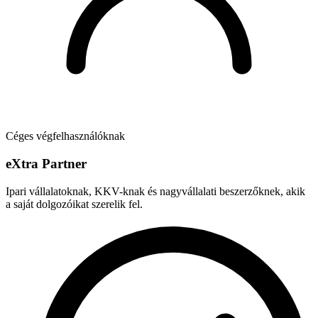
Céges végfelhasználóknak
e
X
tra Partner
Ipari vállalatoknak, KKV-knak és nagyvállalati beszerzőknek, akik
a saját dolgozóikat szerelik fel.