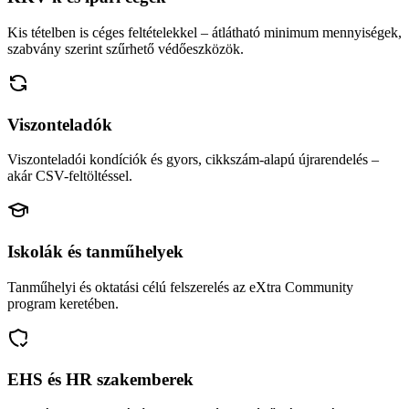
Kis tételben is céges feltételekkel – átlátható minimum mennyiségek,
szabvány szerint szűrhető védőeszközök.
Viszonteladók
Viszonteladói kondíciók és gyors, cikkszám-alapú újrarendelés –
akár CSV-feltöltéssel.
Iskolák és tanműhelyek
Tanműhelyi és oktatási célú felszerelés az eXtra Community
program keretében.
EHS és HR szakemberek