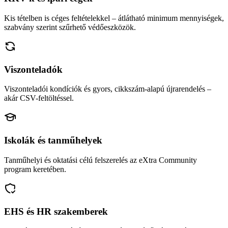
Kis tételben is céges feltételekkel – átlátható minimum mennyiségek,
szabvány szerint szűrhető védőeszközök.
Viszonteladók
Viszonteladói kondíciók és gyors, cikkszám-alapú újrarendelés –
akár CSV-feltöltéssel.
Iskolák és tanműhelyek
Tanműhelyi és oktatási célú felszerelés az eXtra Community
program keretében.
EHS és HR szakemberek