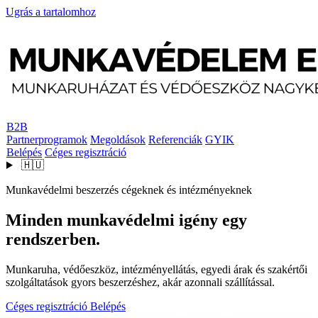
Ugrás a tartalomhoz
B2B
Partnerprogramok
Megoldások
Referenciák
GYIK
Belépés
Céges regisztráció
🇭🇺
Munkavédelmi beszerzés cégeknek és intézményeknek
Minden munkavédelmi igény egy
rendszerben.
Munkaruha, védőeszköz, intézményellátás, egyedi árak és szakértői
szolgáltatások gyors beszerzéshez, akár azonnali szállítással.
Céges regisztráció
Belépés