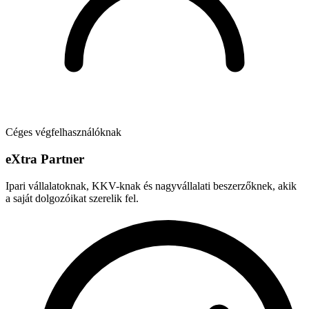
Céges végfelhasználóknak
e
X
tra Partner
Ipari vállalatoknak, KKV-knak és nagyvállalati beszerzőknek, akik
a saját dolgozóikat szerelik fel.