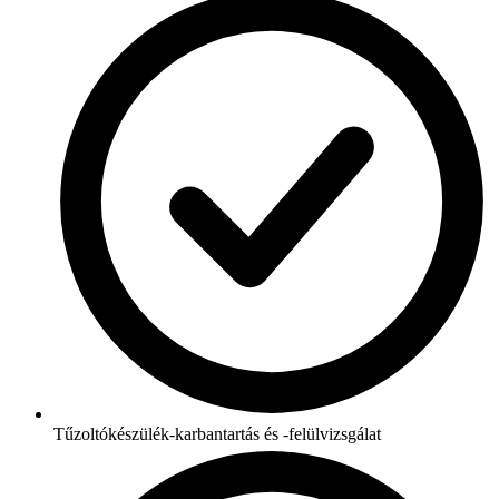
Tűzoltókészülék-karbantartás és -felülvizsgálat