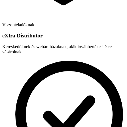
Viszonteladóknak
e
X
tra Distributor
Kereskedőknek és webáruházaknak, akik továbbértékesítésre
vásárolnak.