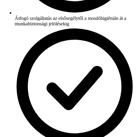
Átfogó szolgáltatás az elsősegélytől a mosdóhigiénián át a
munkabiztonsági jelölésekig