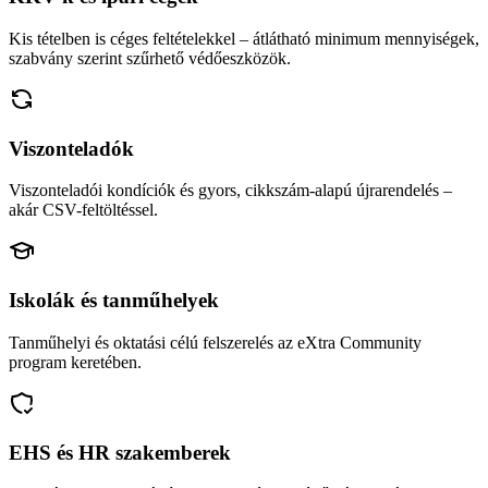
Kis tételben is céges feltételekkel – átlátható minimum mennyiségek,
szabvány szerint szűrhető védőeszközök.
Viszonteladók
Viszonteladói kondíciók és gyors, cikkszám-alapú újrarendelés –
akár CSV-feltöltéssel.
Iskolák és tanműhelyek
Tanműhelyi és oktatási célú felszerelés az eXtra Community
program keretében.
EHS és HR szakemberek