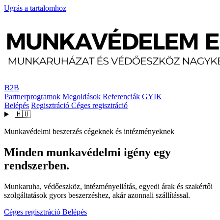
Ugrás a tartalomhoz
B2B
Partnerprogramok
Megoldások
Referenciák
GYIK
Belépés
Regisztráció
Céges regisztráció
🇭🇺
Munkavédelmi beszerzés cégeknek és intézményeknek
Minden munkavédelmi igény egy
rendszerben.
Munkaruha, védőeszköz, intézményellátás, egyedi árak és szakértői
szolgáltatások gyors beszerzéshez, akár azonnali szállítással.
Céges regisztráció
Belépés