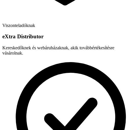
Viszonteladóknak
e
X
tra Distributor
Kereskedőknek és webáruházaknak, akik továbbértékesítésre
vásárolnak.