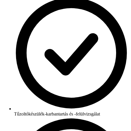
Tűzoltókészülék-karbantartás és -felülvizsgálat