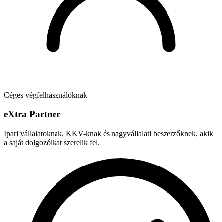
Céges végfelhasználóknak
e
X
tra Partner
Ipari vállalatoknak, KKV-knak és nagyvállalati beszerzőknek, akik
a saját dolgozóikat szerelik fel.