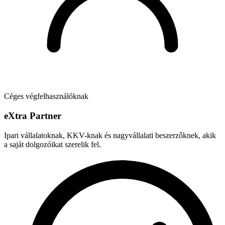
Céges végfelhasználóknak
e
X
tra Partner
Ipari vállalatoknak, KKV-knak és nagyvállalati beszerzőknek, akik
a saját dolgozóikat szerelik fel.