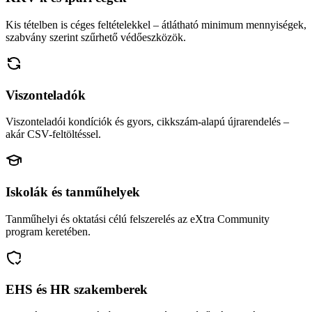
Kis tételben is céges feltételekkel – átlátható minimum mennyiségek,
szabvány szerint szűrhető védőeszközök.
Viszonteladók
Viszonteladói kondíciók és gyors, cikkszám-alapú újrarendelés –
akár CSV-feltöltéssel.
Iskolák és tanműhelyek
Tanműhelyi és oktatási célú felszerelés az eXtra Community
program keretében.
EHS és HR szakemberek