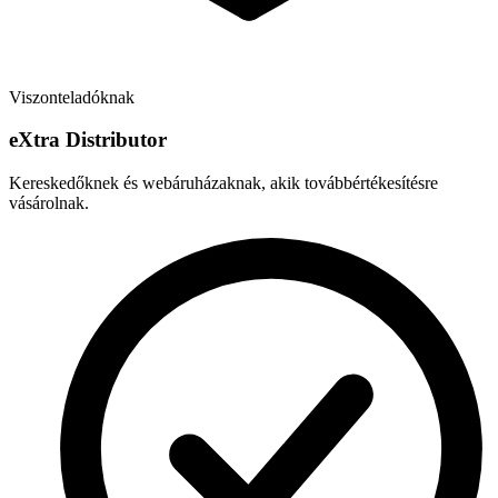
Viszonteladóknak
e
X
tra Distributor
Kereskedőknek és webáruházaknak, akik továbbértékesítésre
vásárolnak.