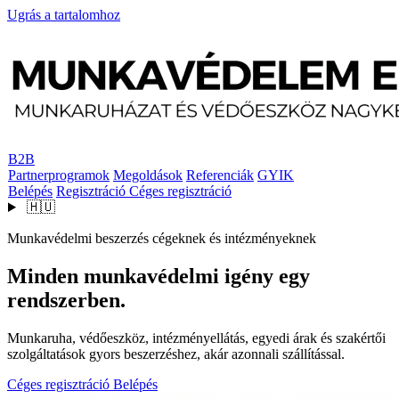
Ugrás a tartalomhoz
B2B
Partnerprogramok
Megoldások
Referenciák
GYIK
Belépés
Regisztráció
Céges regisztráció
🇭🇺
Munkavédelmi beszerzés cégeknek és intézményeknek
Minden munkavédelmi igény egy
rendszerben.
Munkaruha, védőeszköz, intézményellátás, egyedi árak és szakértői
szolgáltatások gyors beszerzéshez, akár azonnali szállítással.
Céges regisztráció
Belépés