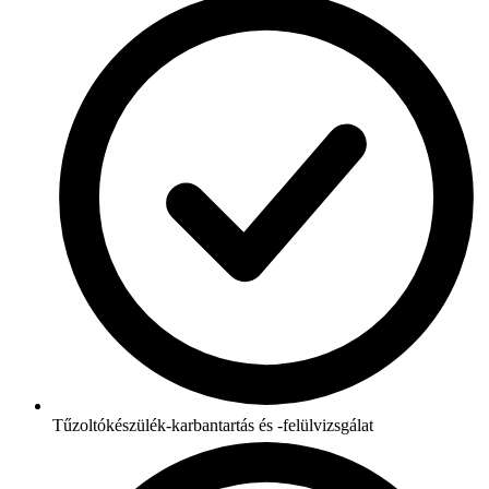
Tűzoltókészülék-karbantartás és -felülvizsgálat