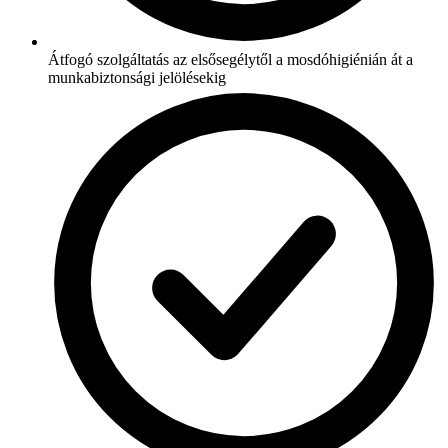
Átfogó szolgáltatás az elsősegélytől a mosdóhigiénián át a
munkabiztonsági jelölésekig