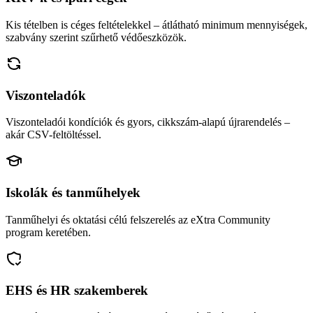
Kis tételben is céges feltételekkel – átlátható minimum mennyiségek,
szabvány szerint szűrhető védőeszközök.
Viszonteladók
Viszonteladói kondíciók és gyors, cikkszám-alapú újrarendelés –
akár CSV-feltöltéssel.
Iskolák és tanműhelyek
Tanműhelyi és oktatási célú felszerelés az eXtra Community
program keretében.
EHS és HR szakemberek