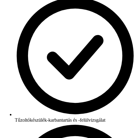
Tűzoltókészülék-karbantartás és -felülvizsgálat