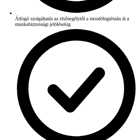
Átfogó szolgáltatás az elsősegélytől a mosdóhigiénián át a
munkabiztonsági jelölésekig