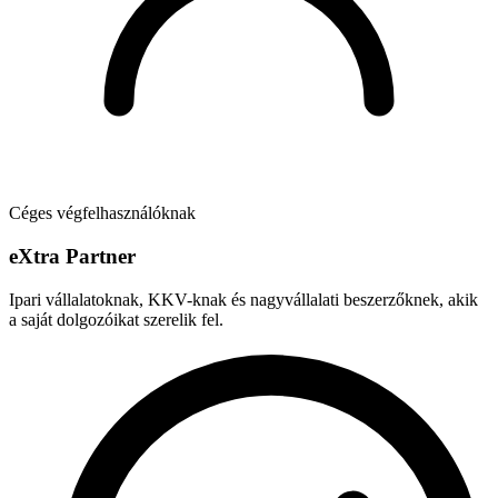
Céges végfelhasználóknak
e
X
tra Partner
Ipari vállalatoknak, KKV-knak és nagyvállalati beszerzőknek, akik
a saját dolgozóikat szerelik fel.