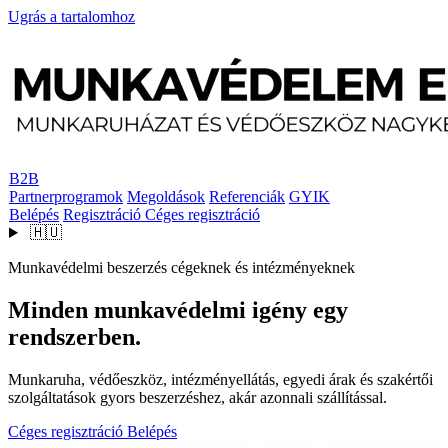
Ugrás a tartalomhoz
B2B
Partnerprogramok
Megoldások
Referenciák
GYIK
Belépés
Regisztráció
Céges regisztráció
🇭🇺
Munkavédelmi beszerzés cégeknek és intézményeknek
Minden munkavédelmi igény egy
rendszerben.
Munkaruha, védőeszköz, intézményellátás, egyedi árak és szakértői
szolgáltatások gyors beszerzéshez, akár azonnali szállítással.
Céges regisztráció
Belépés