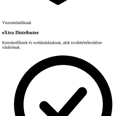
Viszonteladóknak
e
X
tra Distributor
Kereskedőknek és webáruházaknak, akik továbbértékesítésre
vásárolnak.