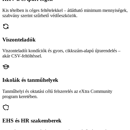
Kis tételben is céges feltételekkel – átlátható minimum mennyiségek,
szabvány szerint szűrhető védőeszközök.
Viszonteladók
Viszonteladói kondíciók és gyors, cikkszám-alapú újrarendelés –
akár CSV-feltöltéssel.
Iskolák és tanműhelyek
Tanműhelyi és oktatási célú felszerelés az eXtra Community
program keretében.
EHS és HR szakemberek