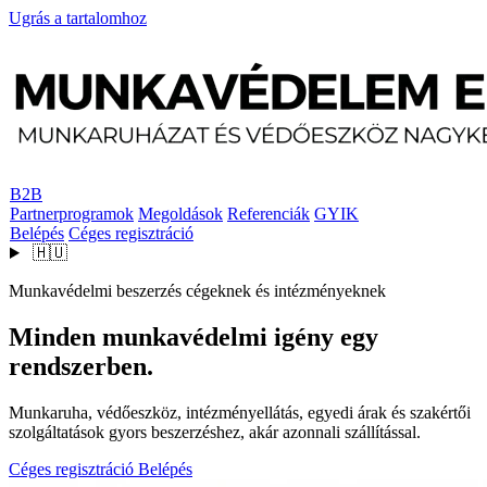
Ugrás a tartalomhoz
B2B
Partnerprogramok
Megoldások
Referenciák
GYIK
Belépés
Céges regisztráció
🇭🇺
Munkavédelmi beszerzés cégeknek és intézményeknek
Minden munkavédelmi igény egy
rendszerben.
Munkaruha, védőeszköz, intézményellátás, egyedi árak és szakértői
szolgáltatások gyors beszerzéshez, akár azonnali szállítással.
Céges regisztráció
Belépés