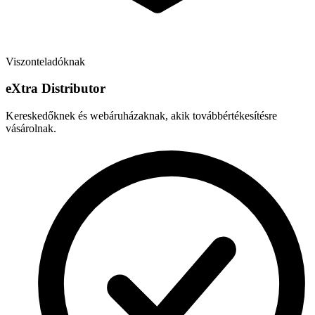
Viszonteladóknak
e
X
tra Distributor
Kereskedőknek és webáruházaknak, akik továbbértékesítésre
vásárolnak.