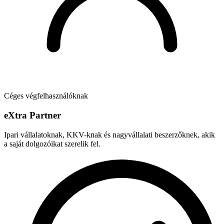
Céges végfelhasználóknak
e
X
tra Partner
Ipari vállalatoknak, KKV-knak és nagyvállalati beszerzőknek, akik
a saját dolgozóikat szerelik fel.