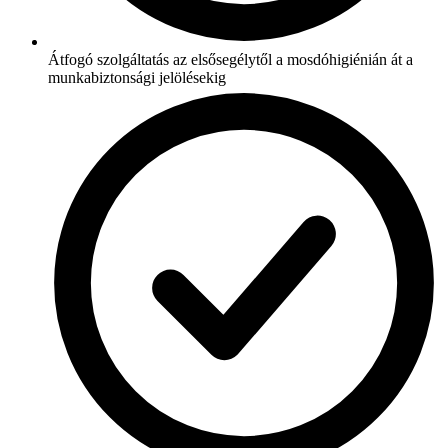
Átfogó szolgáltatás az elsősegélytől a mosdóhigiénián át a
munkabiztonsági jelölésekig