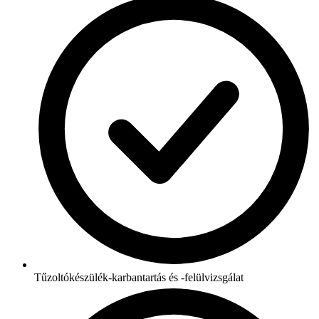
Tűzoltókészülék-karbantartás és -felülvizsgálat