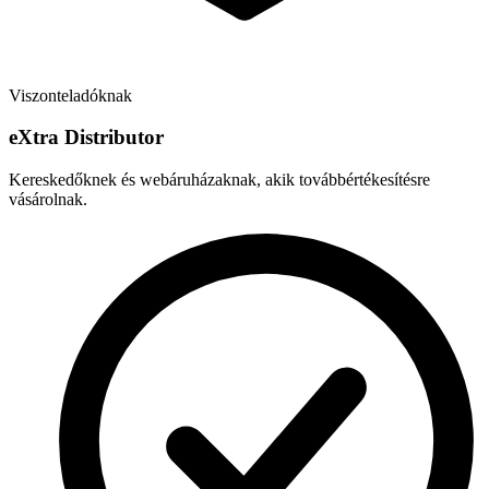
Viszonteladóknak
e
X
tra Distributor
Kereskedőknek és webáruházaknak, akik továbbértékesítésre
vásárolnak.