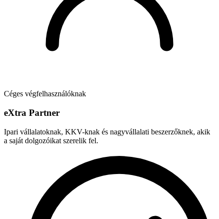
Céges végfelhasználóknak
e
X
tra Partner
Ipari vállalatoknak, KKV-knak és nagyvállalati beszerzőknek, akik
a saját dolgozóikat szerelik fel.