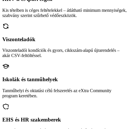
Kis tételben is céges feltételekkel – átlátható minimum mennyiségek,
szabvány szerint szűrhető védőeszközök.
Viszonteladók
Viszonteladói kondíciók és gyors, cikkszám-alapú újrarendelés –
akár CSV-feltöltéssel.
Iskolák és tanműhelyek
Tanműhelyi és oktatási célú felszerelés az eXtra Community
program keretében.
EHS és HR szakemberek