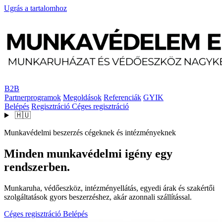
Ugrás a tartalomhoz
B2B
Partnerprogramok
Megoldások
Referenciák
GYIK
Belépés
Regisztráció
Céges regisztráció
🇭🇺
Munkavédelmi beszerzés cégeknek és intézményeknek
Minden munkavédelmi igény egy
rendszerben.
Munkaruha, védőeszköz, intézményellátás, egyedi árak és szakértői
szolgáltatások gyors beszerzéshez, akár azonnali szállítással.
Céges regisztráció
Belépés