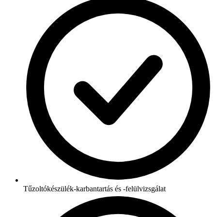
Tűzoltókészülék-karbantartás és -felülvizsgálat