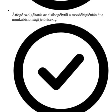
Átfogó szolgáltatás az elsősegélytől a mosdóhigiénián át a
munkabiztonsági jelölésekig