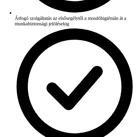
Átfogó szolgáltatás az elsősegélytől a mosdóhigiénián át a
munkabiztonsági jelölésekig