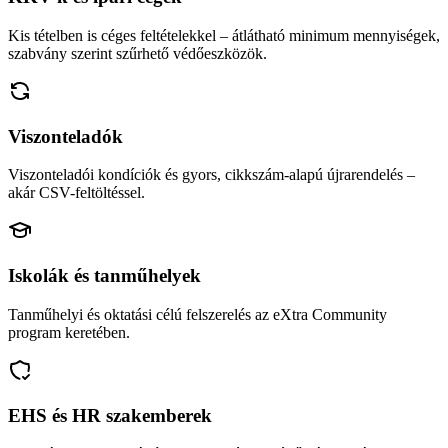
Kis tételben is céges feltételekkel – átlátható minimum mennyiségek,
szabvány szerint szűrhető védőeszközök.
Viszonteladók
Viszonteladói kondíciók és gyors, cikkszám-alapú újrarendelés –
akár CSV-feltöltéssel.
Iskolák és tanműhelyek
Tanműhelyi és oktatási célú felszerelés az eXtra Community
program keretében.
EHS és HR szakemberek