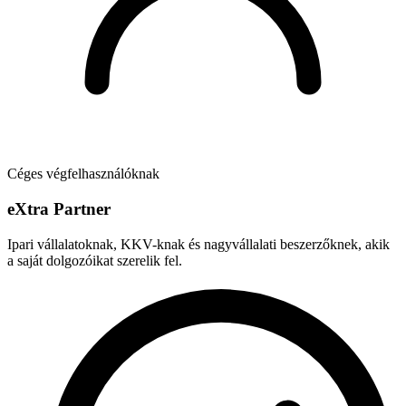
Céges végfelhasználóknak
e
X
tra Partner
Ipari vállalatoknak, KKV-knak és nagyvállalati beszerzőknek, akik
a saját dolgozóikat szerelik fel.