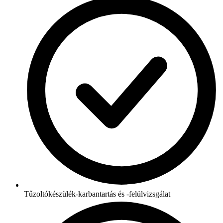
Tűzoltókészülék-karbantartás és -felülvizsgálat