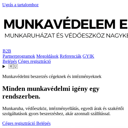
Ugrás a tartalomhoz
B2B
Partnerprogramok
Megoldások
Referenciák
GYIK
Belépés
Céges regisztráció
🇭🇺
Munkavédelmi beszerzés cégeknek és intézményeknek
Minden munkavédelmi igény egy
rendszerben.
Munkaruha, védőeszköz, intézményellátás, egyedi árak és szakértői
szolgáltatások gyors beszerzéshez, akár azonnali szállítással.
Céges regisztráció
Belépés