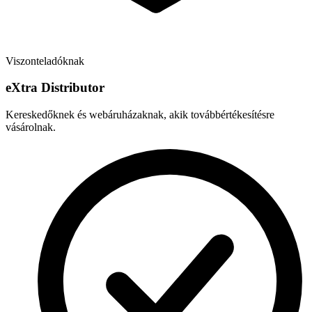
Viszonteladóknak
e
X
tra Distributor
Kereskedőknek és webáruházaknak, akik továbbértékesítésre
vásárolnak.