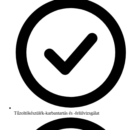
Tűzoltókészülék-karbantartás és -felülvizsgálat