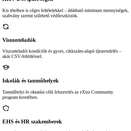
Kis tételben is céges feltételekkel – átlátható minimum mennyiségek,
szabvány szerint szűrhető védőeszközök.
Viszonteladók
Viszonteladói kondíciók és gyors, cikkszám-alapú újrarendelés –
akár CSV-feltöltéssel.
Iskolák és tanműhelyek
Tanműhelyi és oktatási célú felszerelés az eXtra Community
program keretében.
EHS és HR szakemberek