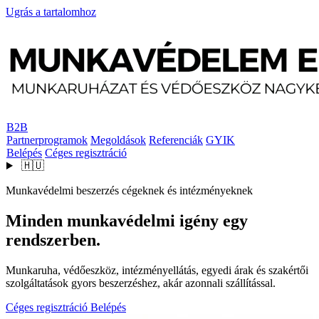
Ugrás a tartalomhoz
B2B
Partnerprogramok
Megoldások
Referenciák
GYIK
Belépés
Céges regisztráció
🇭🇺
Munkavédelmi beszerzés cégeknek és intézményeknek
Minden munkavédelmi igény egy
rendszerben.
Munkaruha, védőeszköz, intézményellátás, egyedi árak és szakértői
szolgáltatások gyors beszerzéshez, akár azonnali szállítással.
Céges regisztráció
Belépés