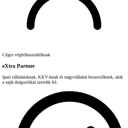
Céges végfelhasználóknak
e
X
tra Partner
Ipari vállalatoknak, KKV-knak és nagyvállalati beszerzőknek, akik
a saját dolgozóikat szerelik fel.