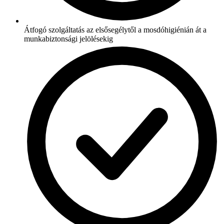
Átfogó szolgáltatás az elsősegélytől a mosdóhigiénián át a
munkabiztonsági jelölésekig