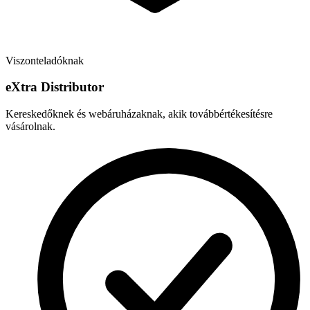
Viszonteladóknak
e
X
tra Distributor
Kereskedőknek és webáruházaknak, akik továbbértékesítésre
vásárolnak.