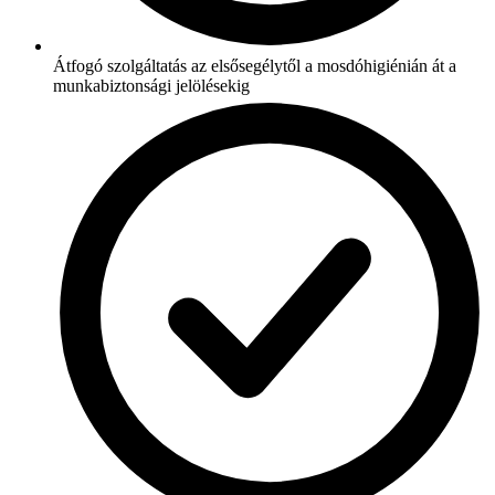
Átfogó szolgáltatás az elsősegélytől a mosdóhigiénián át a
munkabiztonsági jelölésekig