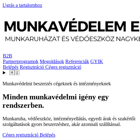
Ugrás a tartalomhoz
B2B
Partnerprogramok
Megoldások
Referenciák
GYIK
Belépés
Regisztráció
Céges regisztráció
🇭🇺
Munkavédelmi beszerzés cégeknek és intézményeknek
Minden munkavédelmi igény egy
rendszerben.
Munkaruha, védőeszköz, intézményellátás, egyedi árak és szakértői
szolgáltatások gyors beszerzéshez, akár azonnali szállítással.
Céges regisztráció
Belépés