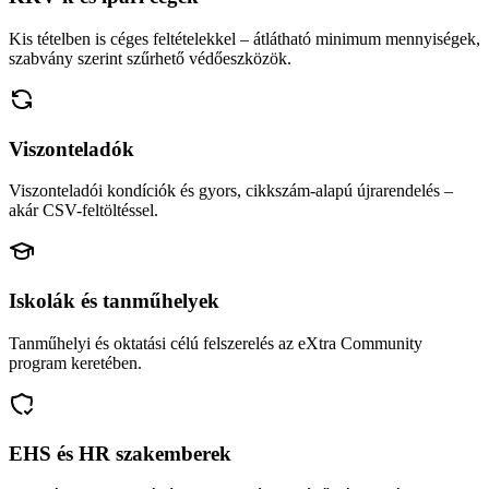
Kis tételben is céges feltételekkel – átlátható minimum mennyiségek,
szabvány szerint szűrhető védőeszközök.
Viszonteladók
Viszonteladói kondíciók és gyors, cikkszám-alapú újrarendelés –
akár CSV-feltöltéssel.
Iskolák és tanműhelyek
Tanműhelyi és oktatási célú felszerelés az eXtra Community
program keretében.
EHS és HR szakemberek