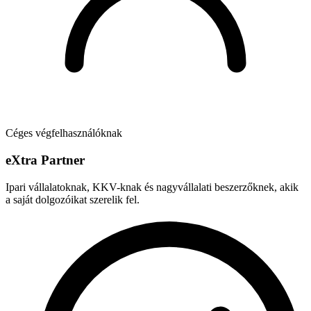
Céges végfelhasználóknak
e
X
tra Partner
Ipari vállalatoknak, KKV-knak és nagyvállalati beszerzőknek, akik
a saját dolgozóikat szerelik fel.