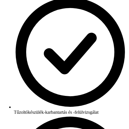
Tűzoltókészülék-karbantartás és -felülvizsgálat