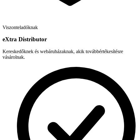
Viszonteladóknak
e
X
tra Distributor
Kereskedőknek és webáruházaknak, akik továbbértékesítésre
vásárolnak.