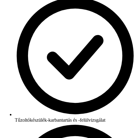
Tűzoltókészülék-karbantartás és -felülvizsgálat