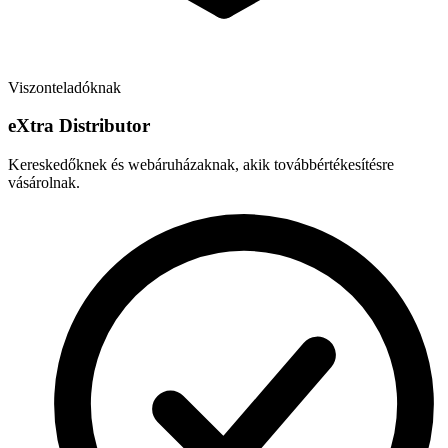
Viszonteladóknak
e
X
tra Distributor
Kereskedőknek és webáruházaknak, akik továbbértékesítésre
vásárolnak.