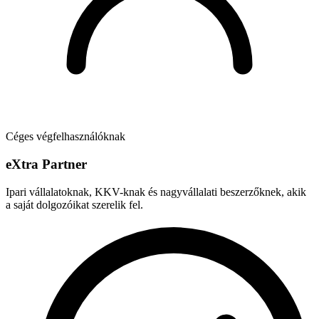
Céges végfelhasználóknak
e
X
tra Partner
Ipari vállalatoknak, KKV-knak és nagyvállalati beszerzőknek, akik
a saját dolgozóikat szerelik fel.