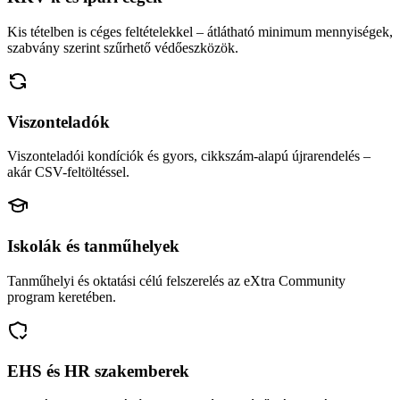
Kis tételben is céges feltételekkel – átlátható minimum mennyiségek,
szabvány szerint szűrhető védőeszközök.
Viszonteladók
Viszonteladói kondíciók és gyors, cikkszám-alapú újrarendelés –
akár CSV-feltöltéssel.
Iskolák és tanműhelyek
Tanműhelyi és oktatási célú felszerelés az eXtra Community
program keretében.
EHS és HR szakemberek