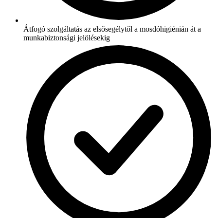
Átfogó szolgáltatás az elsősegélytől a mosdóhigiénián át a
munkabiztonsági jelölésekig