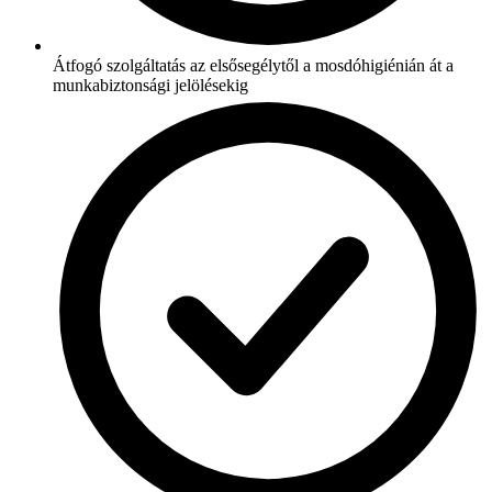
Átfogó szolgáltatás az elsősegélytől a mosdóhigiénián át a
munkabiztonsági jelölésekig