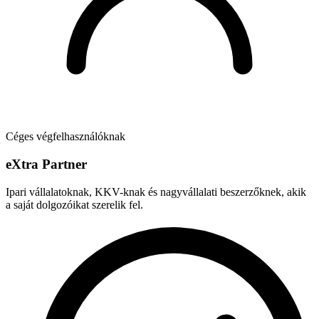
Céges végfelhasználóknak
e
X
tra Partner
Ipari vállalatoknak, KKV-knak és nagyvállalati beszerzőknek, akik
a saját dolgozóikat szerelik fel.