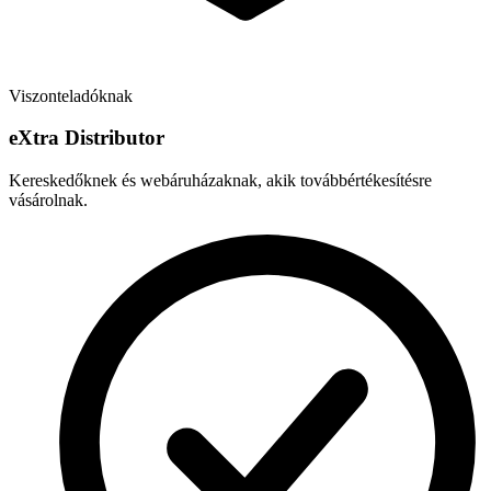
Viszonteladóknak
e
X
tra Distributor
Kereskedőknek és webáruházaknak, akik továbbértékesítésre
vásárolnak.