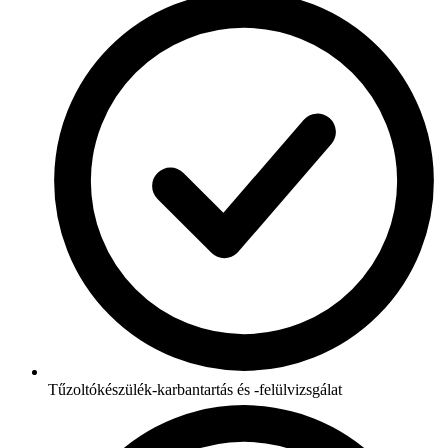
Tűzoltókészülék-karbantartás és -felülvizsgálat