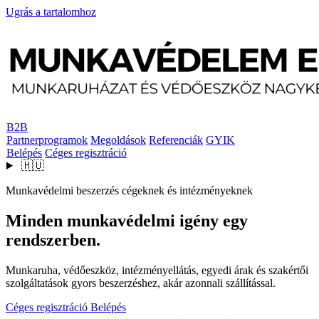
Ugrás a tartalomhoz
B2B
Partnerprogramok
Megoldások
Referenciák
GYIK
Belépés
Céges regisztráció
🇭🇺
Munkavédelmi beszerzés cégeknek és intézményeknek
Minden munkavédelmi igény egy
rendszerben.
Munkaruha, védőeszköz, intézményellátás, egyedi árak és szakértői
szolgáltatások gyors beszerzéshez, akár azonnali szállítással.
Céges regisztráció
Belépés