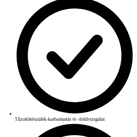
Tűzoltókészülék-karbantartás és -felülvizsgálat