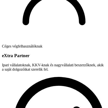
Céges végfelhasználóknak
e
X
tra Partner
Ipari vállalatoknak, KKV-knak és nagyvállalati beszerzőknek, akik
a saját dolgozóikat szerelik fel.