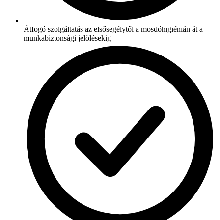
Átfogó szolgáltatás az elsősegélytől a mosdóhigiénián át a
munkabiztonsági jelölésekig