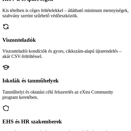
Kis tételben is céges feltételekkel – átlátható minimum mennyiségek,
szabvány szerint szűrhető védőeszközök.
Viszonteladók
Viszonteladói kondíciók és gyors, cikkszám-alapú újrarendelés –
akár CSV-feltöltéssel.
Iskolák és tanműhelyek
Tanműhelyi és oktatási célú felszerelés az eXtra Community
program keretében.
EHS és HR szakemberek