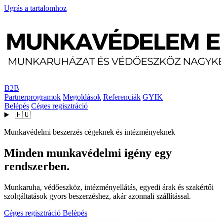
Ugrás a tartalomhoz
B2B
Partnerprogramok
Megoldások
Referenciák
GYIK
Belépés
Céges regisztráció
🇭🇺
Munkavédelmi beszerzés cégeknek és intézményeknek
Minden munkavédelmi igény egy
rendszerben.
Munkaruha, védőeszköz, intézményellátás, egyedi árak és szakértői
szolgáltatások gyors beszerzéshez, akár azonnali szállítással.
Céges regisztráció
Belépés