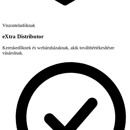
Viszonteladóknak
e
X
tra Distributor
Kereskedőknek és webáruházaknak, akik továbbértékesítésre
vásárolnak.