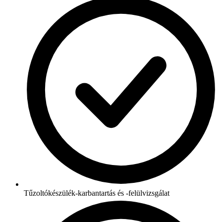
Tűzoltókészülék-karbantartás és -felülvizsgálat