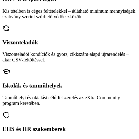
Kis tételben is céges feltételekkel – átlátható minimum mennyiségek,
szabvány szerint szűrhető védőeszközök.
Viszonteladók
Viszonteladói kondíciók és gyors, cikkszám-alapú újrarendelés –
akár CSV-feltöltéssel.
Iskolák és tanműhelyek
Tanműhelyi és oktatási célú felszerelés az eXtra Community
program keretében.
EHS és HR szakemberek