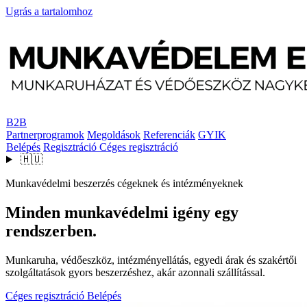
Ugrás a tartalomhoz
B2B
Partnerprogramok
Megoldások
Referenciák
GYIK
Belépés
Regisztráció
Céges regisztráció
🇭🇺
Munkavédelmi beszerzés cégeknek és intézményeknek
Minden munkavédelmi igény egy
rendszerben.
Munkaruha, védőeszköz, intézményellátás, egyedi árak és szakértői
szolgáltatások gyors beszerzéshez, akár azonnali szállítással.
Céges regisztráció
Belépés