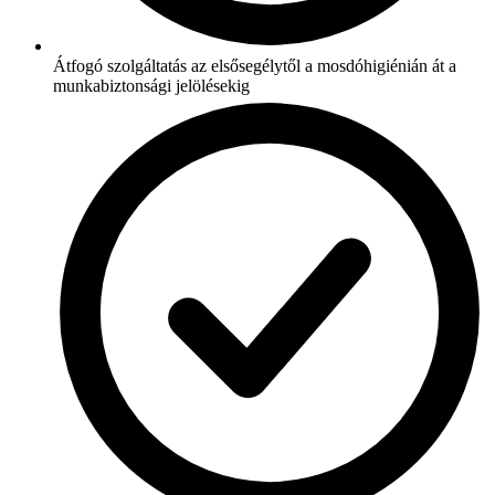
Átfogó szolgáltatás az elsősegélytől a mosdóhigiénián át a
munkabiztonsági jelölésekig