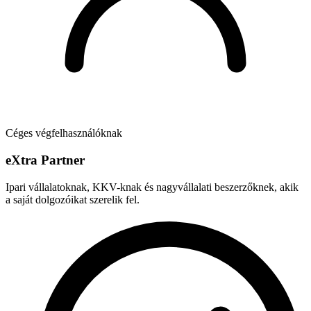
Céges végfelhasználóknak
e
X
tra Partner
Ipari vállalatoknak, KKV-knak és nagyvállalati beszerzőknek, akik
a saját dolgozóikat szerelik fel.