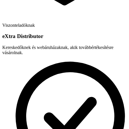
Viszonteladóknak
e
X
tra Distributor
Kereskedőknek és webáruházaknak, akik továbbértékesítésre
vásárolnak.