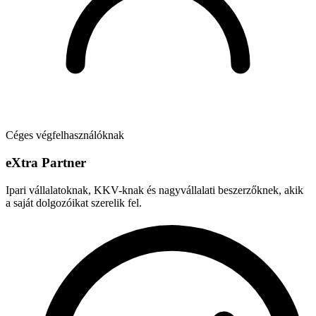
Céges végfelhasználóknak
e
X
tra Partner
Ipari vállalatoknak, KKV-knak és nagyvállalati beszerzőknek, akik
a saját dolgozóikat szerelik fel.