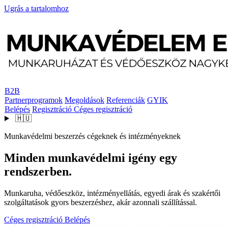
Ugrás a tartalomhoz
B2B
Partnerprogramok
Megoldások
Referenciák
GYIK
Belépés
Regisztráció
Céges regisztráció
🇭🇺
Munkavédelmi beszerzés cégeknek és intézményeknek
Minden munkavédelmi igény egy
rendszerben.
Munkaruha, védőeszköz, intézményellátás, egyedi árak és szakértői
szolgáltatások gyors beszerzéshez, akár azonnali szállítással.
Céges regisztráció
Belépés