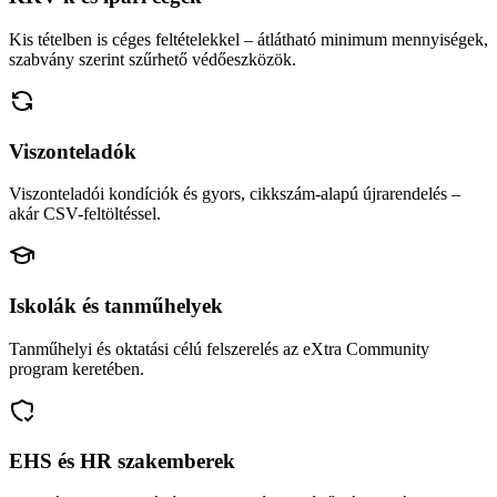
Kis tételben is céges feltételekkel – átlátható minimum mennyiségek,
szabvány szerint szűrhető védőeszközök.
Viszonteladók
Viszonteladói kondíciók és gyors, cikkszám-alapú újrarendelés –
akár CSV-feltöltéssel.
Iskolák és tanműhelyek
Tanműhelyi és oktatási célú felszerelés az eXtra Community
program keretében.
EHS és HR szakemberek