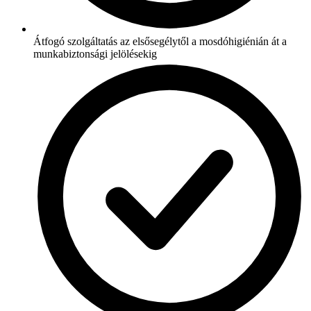
Átfogó szolgáltatás az elsősegélytől a mosdóhigiénián át a
munkabiztonsági jelölésekig