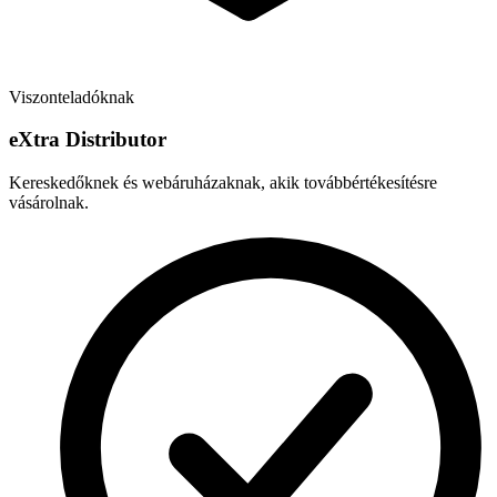
Viszonteladóknak
e
X
tra Distributor
Kereskedőknek és webáruházaknak, akik továbbértékesítésre
vásárolnak.