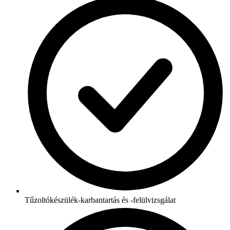
Tűzoltókészülék-karbantartás és -felülvizsgálat