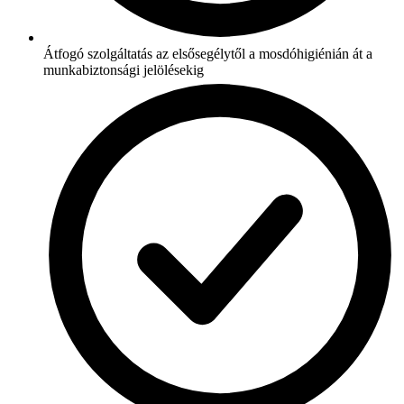
Átfogó szolgáltatás az elsősegélytől a mosdóhigiénián át a
munkabiztonsági jelölésekig