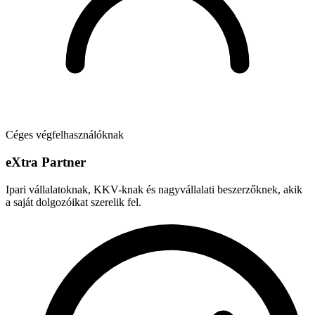
Céges végfelhasználóknak
e
X
tra Partner
Ipari vállalatoknak, KKV-knak és nagyvállalati beszerzőknek, akik
a saját dolgozóikat szerelik fel.