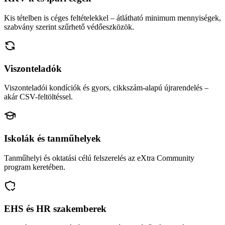
Kis tételben is céges feltételekkel – átlátható minimum mennyiségek,
szabvány szerint szűrhető védőeszközök.
Viszonteladók
Viszonteladói kondíciók és gyors, cikkszám-alapú újrarendelés –
akár CSV-feltöltéssel.
Iskolák és tanműhelyek
Tanműhelyi és oktatási célú felszerelés az eXtra Community
program keretében.
EHS és HR szakemberek