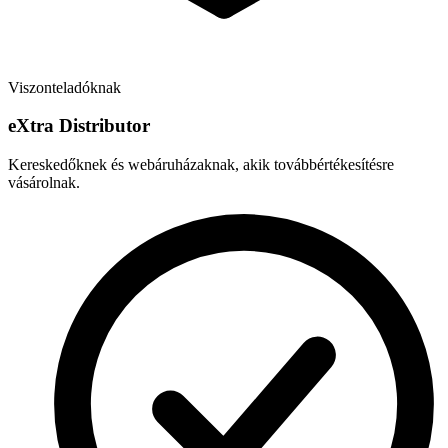
Viszonteladóknak
e
X
tra Distributor
Kereskedőknek és webáruházaknak, akik továbbértékesítésre
vásárolnak.