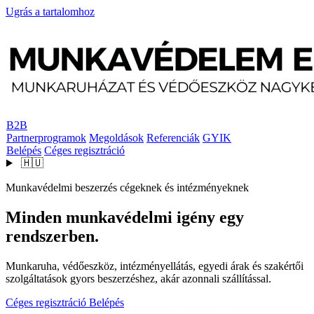
Ugrás a tartalomhoz
B2B
Partnerprogramok
Megoldások
Referenciák
GYIK
Belépés
Céges regisztráció
🇭🇺
Munkavédelmi beszerzés cégeknek és intézményeknek
Minden munkavédelmi igény egy
rendszerben.
Munkaruha, védőeszköz, intézményellátás, egyedi árak és szakértői
szolgáltatások gyors beszerzéshez, akár azonnali szállítással.
Céges regisztráció
Belépés