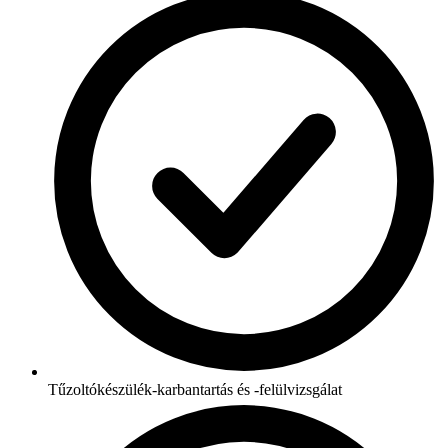
Tűzoltókészülék-karbantartás és -felülvizsgálat